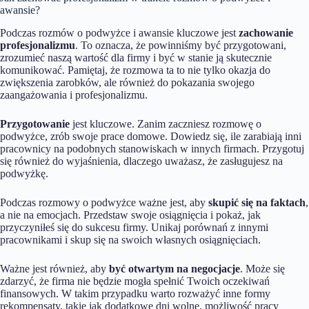
awansie?
Podczas rozmów o podwyżce i awansie kluczowe jest
zachowanie
profesjonalizmu
. To oznacza, że powinniśmy być przygotowani,
zrozumieć naszą wartość dla firmy i być w stanie ją skutecznie
komunikować. Pamiętaj, że rozmowa ta to nie tylko okazja do
zwiększenia zarobków, ale również do pokazania swojego
zaangażowania i profesjonalizmu.
Przygotowanie
jest kluczowe. Zanim zaczniesz rozmowę o
podwyżce, zrób swoje prace domowe. Dowiedz się, ile zarabiają inni
pracownicy na podobnych stanowiskach w innych firmach. Przygotuj
się również do wyjaśnienia, dlaczego uważasz, że zasługujesz na
podwyżkę.
Podczas rozmowy o podwyżce ważne jest, aby
skupić się na faktach
,
a nie na emocjach. Przedstaw swoje osiągnięcia i pokaż, jak
przyczyniłeś się do sukcesu firmy. Unikaj porównań z innymi
pracownikami i skup się na swoich własnych osiągnięciach.
Ważne jest również, aby
być otwartym na negocjacje
. Może się
zdarzyć, że firma nie będzie mogła spełnić Twoich oczekiwań
finansowych. W takim przypadku warto rozważyć inne formy
rekompensaty, takie jak dodatkowe dni wolne, możliwość pracy