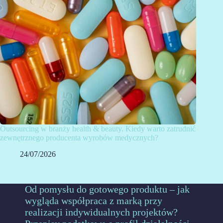
Outsourcing w branży health & beauty. Kiedy warto zatrudnić
zewnętrznego producenta wyrobów medycznych?
24/07/2026
Od pomysłu do gotowego produktu – jak
wygląda współpraca z marką przy
realizacji indywidualnych projektów?