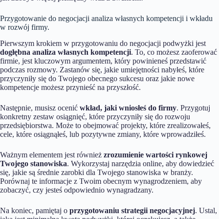
Przygotowanie do negocjacji analiza własnych kompetencji i wkładu
w rozwój firmy.
Pierwszym krokiem w przygotowaniu do negocjacji podwyżki jest
dogłębna analiza własnych kompetencji
. To, co możesz zaoferować
firmie, jest kluczowym argumentem, który powinieneś przedstawić
podczas rozmowy. Zastanów się, jakie umiejętności nabyłeś, które
przyczyniły się do Twojego obecnego sukcesu oraz jakie nowe
kompetencje możesz przynieść na przyszłość.
Następnie, musisz ocenić
wkład, jaki wniosłeś do firmy
. Przygotuj
konkretny zestaw osiągnięć, które przyczyniły się do rozwoju
przedsiębiorstwa. Może to obejmować projekty, które zrealizowałeś,
cele, które osiągnąłeś, lub pozytywne zmiany, które wprowadziłeś.
Ważnym elementem jest również
zrozumienie wartości rynkowej
Twojego stanowiska
. Wykorzystaj narzędzia online, aby dowiedzieć
się, jakie są średnie zarobki dla Twojego stanowiska w branży.
Porównaj te informacje z Twoim obecnym wynagrodzeniem, aby
zobaczyć, czy jesteś odpowiednio wynagradzany.
Na koniec, pamiętaj o
przygotowaniu strategii negocjacyjnej
. Ustal,