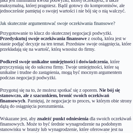
jaka jest minimalna kwota podwyżki, której oczekujesz, a także
maksymalną, której pragniesz. Bądź gotowy do kompromisów, ale
jednocześnie pamiętaj o swojej wartości i nie bój się o nią walczyć.
Jak skutecznie argumentować swoje oczekiwania finansowe?
Przygotowanie to klucz do skutecznej negocjacji podwyżki.
Przedyskutuj swoje oczekiwania finansowe
z osobą, która jest w
stanie podjąć decyzje na ten temat. Przedstaw swoje osiągnięcia, które
przekładają się na wartość, którą wnosisz do firmy.
Podkreśl swoje unikalne umiejętności i doświadczenia
, które
przyczyniają się do sukcesu firmy. Twoje umiejętności, które są
unikalne i trudne do zastąpienia, mogą być mocnym argumentem
podczas negocjacji podwyżki.
Przygotuj się na to, że możesz spotkać się z oporem.
Nie bój się
stanowczo, ale z szacunkiem, bronić swoich oczekiwań
finansowych
. Pamiętaj, że negocjacje to proces, w którym obie strony
dążą do osiągnięcia porozumienia.
Wskazane jest, aby
znaleźć punkt odniesienia
dla swoich oczekiwań
finansowych. Może to być średnie wynagrodzenie na podobnym
stanowisku w branży lub wynagrodzenie, które oferowane jest na