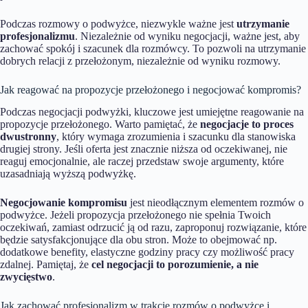
Podczas rozmowy o podwyżce, niezwykle ważne jest
utrzymanie
profesjonalizmu
. Niezależnie od wyniku negocjacji, ważne jest, aby
zachować spokój i szacunek dla rozmówcy. To pozwoli na utrzymanie
dobrych relacji z przełożonym, niezależnie od wyniku rozmowy.
Jak reagować na propozycje przełożonego i negocjować kompromis?
Podczas negocjacji podwyżki, kluczowe jest umiejętne reagowanie na
propozycje przełożonego. Warto pamiętać, że
negocjacje to proces
dwustronny
, który wymaga zrozumienia i szacunku dla stanowiska
drugiej strony. Jeśli oferta jest znacznie niższa od oczekiwanej, nie
reaguj emocjonalnie, ale raczej przedstaw swoje argumenty, które
uzasadniają wyższą podwyżkę.
Negocjowanie kompromisu
jest nieodłącznym elementem rozmów o
podwyżce. Jeżeli propozycja przełożonego nie spełnia Twoich
oczekiwań, zamiast odrzucić ją od razu, zaproponuj rozwiązanie, które
będzie satysfakcjonujące dla obu stron. Może to obejmować np.
dodatkowe benefity, elastyczne godziny pracy czy możliwość pracy
zdalnej. Pamiętaj, że
cel negocjacji to porozumienie, a nie
zwycięstwo
.
Jak zachować profesjonalizm w trakcie rozmów o podwyżce i