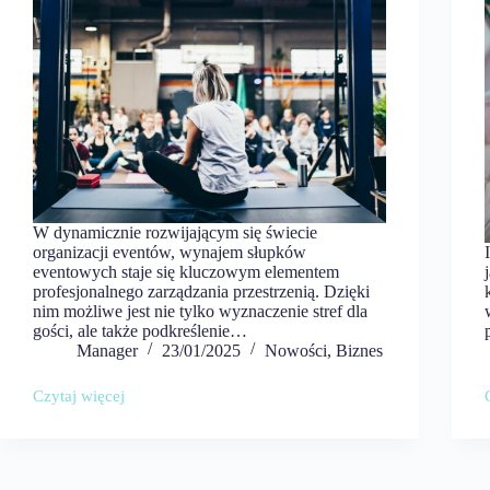
W dynamicznie rozwijającym się świecie
organizacji eventów, wynajem słupków
eventowych staje się kluczowym elementem
profesjonalnego zarządzania przestrzenią. Dzięki
nim możliwe jest nie tylko wyznaczenie stref dla
gości, ale także podkreślenie…
Manager
23/01/2025
Nowości
,
Biznes
Czytaj więcej
Wynajem
słupków
eventowych
–
sposób