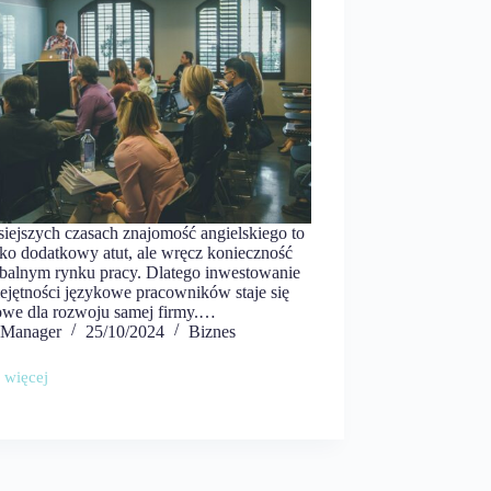
siejszych czasach znajomość angielskiego to
lko dodatkowy atut, ale wręcz konieczność
obalnym rynku pracy. Dlatego inwestowanie
ejętności językowe pracowników staje się
owe dla rozwoju samej firmy.…
Manager
25/10/2024
Biznes
 więcej
ego
wnicy
ni
ć