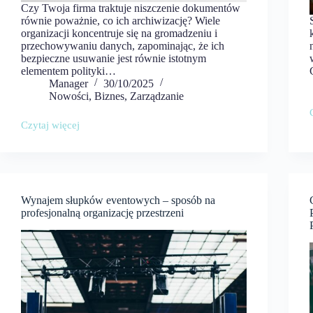
Czy Twoja firma traktuje niszczenie dokumentów
równie poważnie, co ich archiwizację? Wiele
organizacji koncentruje się na gromadzeniu i
przechowywaniu danych, zapominając, że ich
bezpieczne usuwanie jest równie istotnym
elementem polityki…
Manager
30/10/2025
Nowości
,
Biznes
,
Zarządzanie
Czytaj więcej
Kiedy
niszczenie
dokumentów
powinno
być
częścią
Wynajem słupków eventowych – sposób na
polityki
profesjonalną organizację przestrzeni
bezpieczeństwa
i
firmy?