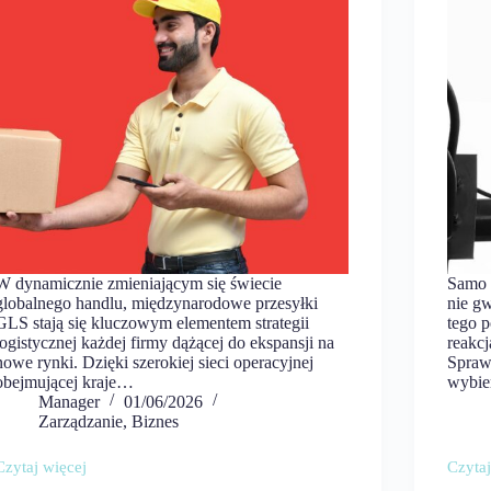
W dynamicznie zmieniającym się świecie
Samo 
globalnego handlu, międzynarodowe przesyłki
nie g
GLS stają się kluczowym elementem strategii
tego p
logistycznej każdej firmy dążącej do ekspansji na
reakcj
nowe rynki. Dzięki szerokiej sieci operacyjnej
Spraw
obejmującej kraje…
wybie
Manager
01/06/2026
Zarządzanie
,
Biznes
Czytaj więcej
Czytaj
Międzynarodowe
Jak