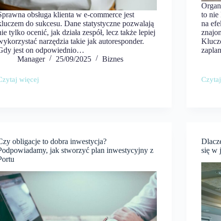
Organ
Sprawna obsługa klienta w e-commerce jest
to ni
kluczem do sukcesu. Dane statystyczne pozwalają
na efe
nie tylko ocenić, jak działa zespół, lecz także lepiej
znajo
wykorzystać narzędzia takie jak autoresponder.
Klucz
Gdy jest on odpowiednio…
zapla
Manager
25/09/2025
Biznes
Czytaj więcej
Czytaj
Jak
Jak
wykorzystać
przyg
dane
stoisk
ze
targo
statystyk
na
do
wydar
optymalizacji
z
Czy obligacje to dobra inwestycja?
Dlacz
pracy
udzia
autorespondera
Podpowiadamy, jak stworzyć plan inwestycyjny z
międz
się w 
wysta
Portu
poprawy
satysfakcji
klientów?