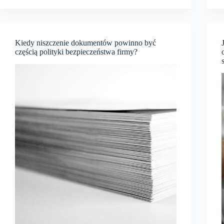
procesów
sprzedażowych
w
firmie
–
Kiedy niszczenie dokumentów powinno być
jak
częścią polityki bezpieczeństwa firmy?
połączenie
systemu
CRM
i
Power
Apps
wspiera
automatyzację
pracy
zespołów