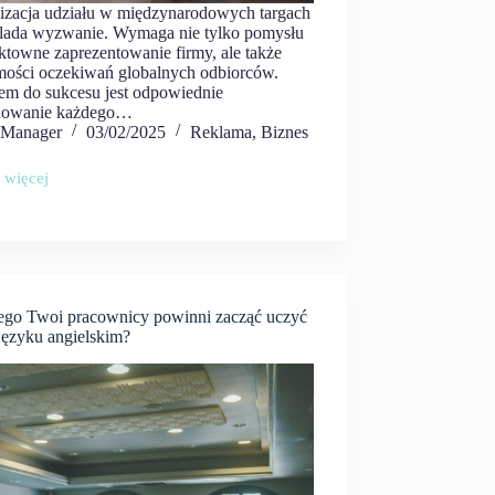
izacja udziału w międzynarodowych targach
e lada wyzwanie. Wymaga nie tylko pomysłu
ktowne zaprezentowanie firmy, ale także
mości oczekiwań globalnych odbiorców.
em do sukcesu jest odpowiednie
nowanie każdego…
Manager
03/02/2025
Reklama
,
Biznes
 więcej
otować
o
we
zenia
ego Twoi pracownicy powinni zacząć uczyć
łem
ynarodowych
języku angielskim?
wców?