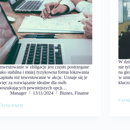
W dzi
Inwestowanie w obligacje jest często postrzegane
nie ty
jako stabilna i mniej ryzykowna forma lokowania
na gl
kapitału niż inwestowanie w akcje. Uznaje się je
w umi
więc za rozwiązanie idealne dla osób
klucz
poszukujących pewniejszych opcji…
Manager
13/11/2024
Biznes
,
Finanse
Czytaj
Dlacz
Czytaj więcej
Twoi
Czy
praco
obligacje
powin
to
zaczą
dobra
uczyć
inwestycja?