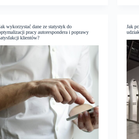
przesyłki
działa
dla
wspar
firm
opera
–
agencj
dlaczego
ochro
Jak wykorzystać dane ze statystyk do
Jak p
warto
w
optymalizacji pracy autorespondera i poprawy
udzia
skorzystać
sytuac
z
satysfakcji klientów?
kryzy
oferty
GLS?