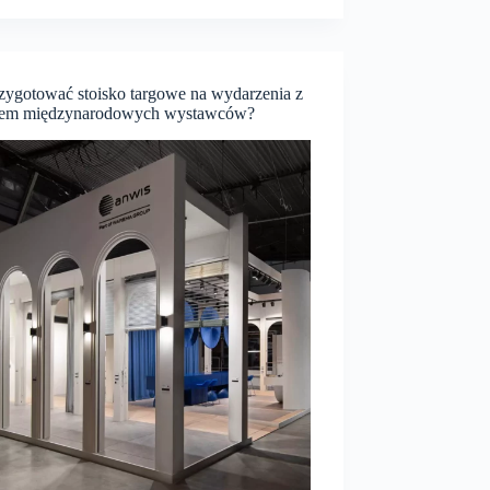
cie
cyjne
i
ny
rzygotować stoisko targowe na wydarzenia z
łem międzynarodowych wystawców?
jach
sowych?