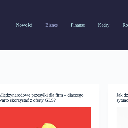
Nowości
Biznes
Finanse
Kadry
Ro
Międzynarodowe przesyłki dla firm – dlaczego
Jak dz
warto skorzystać z oferty GLS?
sytua