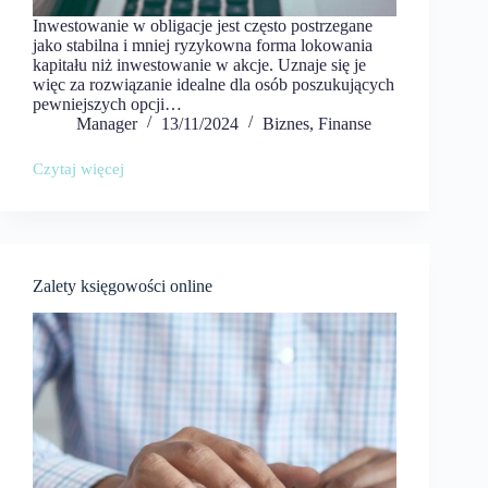
Inwestowanie w obligacje jest często postrzegane
jako stabilna i mniej ryzykowna forma lokowania
kapitału niż inwestowanie w akcje. Uznaje się je
więc za rozwiązanie idealne dla osób poszukujących
pewniejszych opcji…
Manager
13/11/2024
Biznes
,
Finanse
Czytaj więcej
Czy
obligacje
to
dobra
inwestycja?
Podpowiadamy,
Zalety księgowości online
jak
stworzyć
plan
inwestycyjny
z
Portu