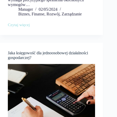
wymogów…
Manager
02/05/2024
Biznes
,
Finanse
,
Rozwój
,
Zarządzanie
Czytaj więcej
Czy
do
zakładania
spółki
będzie
potrzebna
Jaka księgowość dla jednoosobowej działalności
pomoc
gospodarczej?
prawna?