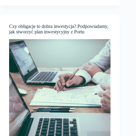
procesów
sprzedażowych
w
firmie
–
Czy obligacje to dobra inwestycja? Podpowiadamy,
jak
jak stworzyć plan inwestycyjny z Portu
połączenie
systemu
CRM
i
Power
Apps
wspiera
automatyzację
pracy
zespołów