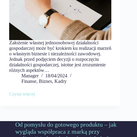
Założenie własnej jednoosobowej działalności
gospodarczej może być krokiem ku realizacji marzeń
o własnym biznesie i niezależności zawodowej.
Jednak przed podjęciem decyzji o rozpoczęciu
działalności gospodarczej, istotne jest zrozumienie
różnych aspektów…
Manager
18/04/2024
Finanse
,
Biznes
,
Kadry
Czytaj więcej
Jaka
księgowość
dla
jednoosobowej
działalności
gospodarczej?
Od pomysłu do gotowego produktu – jak
wygląda współpraca z marką przy