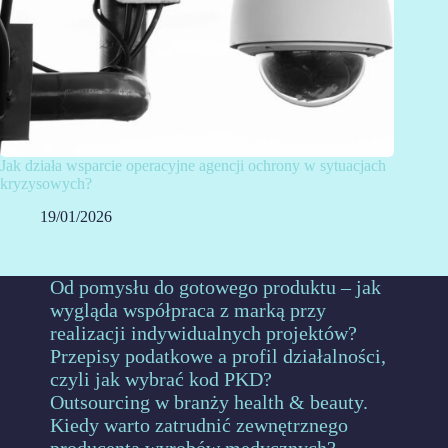
Jak działa wsparcie operacyjne agencji ochrony w sytuacjach
kryzysowych?
19/01/2026
Od pomysłu do gotowego produktu – jak
wygląda współpraca z marką przy
realizacji indywidualnych projektów?
Przepisy podatkowe a profil działalności,
czyli jak wybrać kod PKD?
Outsourcing w branży health & beauty.
Kiedy warto zatrudnić zewnętrznego