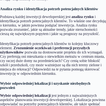
Analiza rynku i identyfikacja potrzeb potencjalnych klientów
Podstawą każdej inwestycji deweloperskiej jest
analiza rynku
i
identyfikacja potrzeb potencjalnych klientów. To właśnie one decydują
o kierunku, w jakim powinna podążać inwestycja. Analiza rynku
pozwala zrozumieć, jakie są aktualne trendy, jakie nieruchomości
cieszą się największym popytem i jakie są prognozy na przyszłość.
Identyfikacja potrzeb potencjalnych klientów to kolejny kluczowy
element.
Zrozumienie oczekiwań i preferencji przyszłych
użytkowników
pozwala na dostosowanie projektu do ich wymagań.
Czy preferują oni mieszkania o niewielkim metrażu w centrum miasta,
czy raczej duże domy na przedmieściach? Czy cenią sobie bliskość
szkół i przedszkoli, czy może ważniejsze są dla nich tereny zielone i
miejsca do rekreacji? Odpowiedzi na te pytania pomogą skierować
inwestycję w odpowiednim kierunku.
Wybór odpowiedniej lokalizacji i uzyskanie niezbędnych
pozwoleń
Wybór odpowiedniej lokalizacji
jest jednym z najważniejszych
aspektów planowania inwestycji deweloperskiej. Lokalizacja powinna
odpowiadać na potrzeby potencjalnych klientów, ale także spełniać