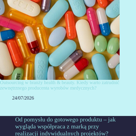
Outsourcing w branży health & beauty. Kiedy warto zatrudnić
zewnętrznego producenta wyrobów medycznych?
24/07/2026
Od pomysłu do gotowego produktu – jak
wygląda współpraca z marką przy
realizacji indywidualnych projektów?