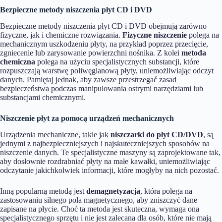
Bezpieczne metody niszczenia płyt CD i DVD
Bezpieczne metody niszczenia płyt CD i DVD obejmują zarówno
fizyczne, jak i chemiczne rozwiązania.
Fizyczne niszczenie
polega na
mechanicznym uszkodzeniu płyty, na przykład poprzez przecięcie,
zgniecenie lub zarysowanie powierzchni nośnika. Z kolei
metoda
chemiczna
polega na użyciu specjalistycznych substancji, które
rozpuszczają warstwę poliwęglanową płyty, uniemożliwiając odczyt
danych. Pamiętaj jednak, aby zawsze przestrzegać zasad
bezpieczeństwa podczas manipulowania ostrymi narzędziami lub
substancjami chemicznymi.
Niszczenie płyt za pomocą urządzeń mechanicznych
Urządzenia mechaniczne, takie jak
niszczarki do płyt CD/DVD
, są
jednymi z najbezpieczniejszych i najskuteczniejszych sposobów na
niszczenie danych. Te specjalistyczne maszyny są zaprojektowane tak,
aby dosłownie rozdrabniać płyty na małe kawałki, uniemożliwiając
odczytanie jakichkolwiek informacji, które mogłyby na nich pozostać.
Inną popularną metodą jest
demagnetyzacja
, która polega na
zastosowaniu silnego pola magnetycznego, aby zniszczyć dane
zapisane na płycie. Choć ta metoda jest skuteczna, wymaga ona
specjalistycznego sprzętu i nie jest zalecana dla osób, które nie mają