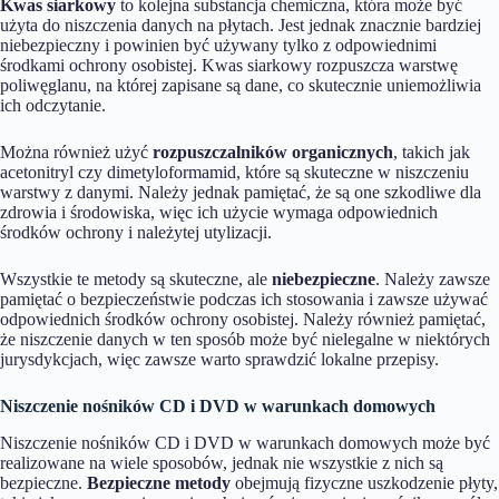
Kwas siarkowy
to kolejna substancja chemiczna, która może być
użyta do niszczenia danych na płytach. Jest jednak znacznie bardziej
niebezpieczny i powinien być używany tylko z odpowiednimi
środkami ochrony osobistej. Kwas siarkowy rozpuszcza warstwę
poliwęglanu, na której zapisane są dane, co skutecznie uniemożliwia
ich odczytanie.
Można również użyć
rozpuszczalników organicznych
, takich jak
acetonitryl czy dimetyloformamid, które są skuteczne w niszczeniu
warstwy z danymi. Należy jednak pamiętać, że są one szkodliwe dla
zdrowia i środowiska, więc ich użycie wymaga odpowiednich
środków ochrony i należytej utylizacji.
Wszystkie te metody są skuteczne, ale
niebezpieczne
. Należy zawsze
pamiętać o bezpieczeństwie podczas ich stosowania i zawsze używać
odpowiednich środków ochrony osobistej. Należy również pamiętać,
że niszczenie danych w ten sposób może być nielegalne w niektórych
jurysdykcjach, więc zawsze warto sprawdzić lokalne przepisy.
Niszczenie nośników CD i DVD w warunkach domowych
Niszczenie nośników CD i DVD w warunkach domowych może być
realizowane na wiele sposobów, jednak nie wszystkie z nich są
bezpieczne.
Bezpieczne metody
obejmują fizyczne uszkodzenie płyty,