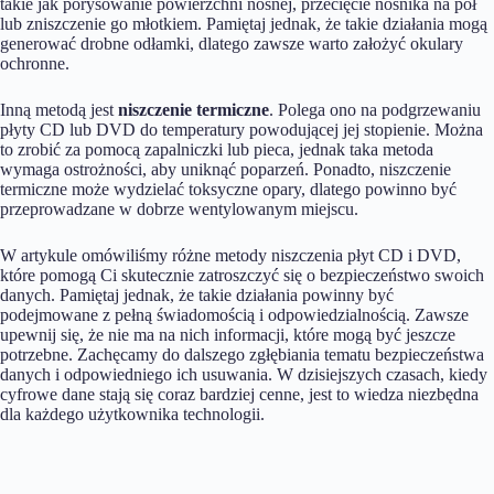
takie jak porysowanie powierzchni nośnej, przecięcie nośnika na pół
lub zniszczenie go młotkiem. Pamiętaj jednak, że takie działania mogą
generować drobne odłamki, dlatego zawsze warto założyć okulary
ochronne.
Inną metodą jest
niszczenie termiczne
. Polega ono na podgrzewaniu
płyty CD lub DVD do temperatury powodującej jej stopienie. Można
to zrobić za pomocą zapalniczki lub pieca, jednak taka metoda
wymaga ostrożności, aby uniknąć poparzeń. Ponadto, niszczenie
termiczne może wydzielać toksyczne opary, dlatego powinno być
przeprowadzane w dobrze wentylowanym miejscu.
W artykule omówiliśmy różne metody niszczenia płyt CD i DVD,
które pomogą Ci skutecznie zatroszczyć się o bezpieczeństwo swoich
danych. Pamiętaj jednak, że takie działania powinny być
podejmowane z pełną świadomością i odpowiedzialnością. Zawsze
upewnij się, że nie ma na nich informacji, które mogą być jeszcze
potrzebne. Zachęcamy do dalszego zgłębiania tematu bezpieczeństwa
danych i odpowiedniego ich usuwania. W dzisiejszych czasach, kiedy
cyfrowe dane stają się coraz bardziej cenne, jest to wiedza niezbędna
dla każdego użytkownika technologii.