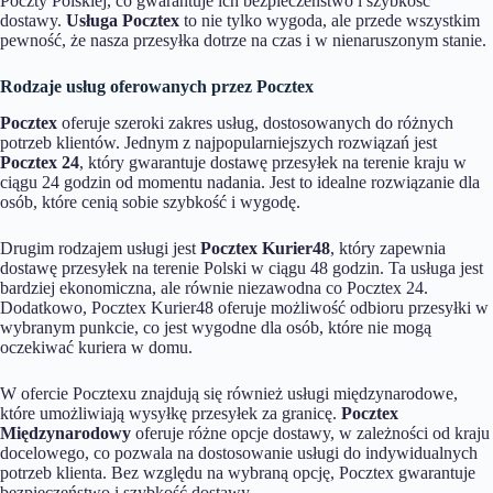
Poczty Polskiej, co gwarantuje ich bezpieczeństwo i szybkość
dostawy.
Usługa Pocztex
to nie tylko wygoda, ale przede wszystkim
pewność, że nasza przesyłka dotrze na czas i w nienaruszonym stanie.
Rodzaje usług oferowanych przez Pocztex
Pocztex
oferuje szeroki zakres usług, dostosowanych do różnych
potrzeb klientów. Jednym z najpopularniejszych rozwiązań jest
Pocztex 24
, który gwarantuje dostawę przesyłek na terenie kraju w
ciągu 24 godzin od momentu nadania. Jest to idealne rozwiązanie dla
osób, które cenią sobie szybkość i wygodę.
Drugim rodzajem usługi jest
Pocztex Kurier48
, który zapewnia
dostawę przesyłek na terenie Polski w ciągu 48 godzin. Ta usługa jest
bardziej ekonomiczna, ale równie niezawodna co Pocztex 24.
Dodatkowo, Pocztex Kurier48 oferuje możliwość odbioru przesyłki w
wybranym punkcie, co jest wygodne dla osób, które nie mogą
oczekiwać kuriera w domu.
W ofercie Pocztexu znajdują się również usługi międzynarodowe,
które umożliwiają wysyłkę przesyłek za granicę.
Pocztex
Międzynarodowy
oferuje różne opcje dostawy, w zależności od kraju
docelowego, co pozwala na dostosowanie usługi do indywidualnych
potrzeb klienta. Bez względu na wybraną opcję, Pocztex gwarantuje
bezpieczeństwo i szybkość dostawy.