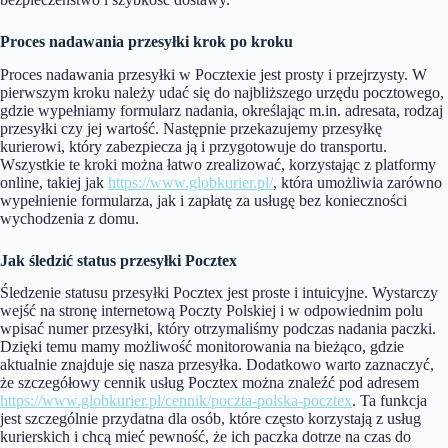
Proces nadawania przesyłki krok po kroku
Proces nadawania przesyłki w Pocztexie jest prosty i przejrzysty. W
pierwszym kroku należy udać się do najbliższego urzędu pocztowego,
gdzie wypełniamy formularz nadania, określając m.in. adresata, rodzaj
przesyłki czy jej wartość. Następnie przekazujemy przesyłkę
kurierowi, który zabezpiecza ją i przygotowuje do transportu.
Wszystkie te kroki można łatwo zrealizować, korzystając z platformy
online, takiej jak
https://www.globkurier.pl/
, która umożliwia zarówno
wypełnienie formularza, jak i zapłatę za usługę bez konieczności
wychodzenia z domu.
Jak śledzić status przesyłki Pocztex
Śledzenie statusu przesyłki Pocztex jest proste i intuicyjne. Wystarczy
wejść na stronę internetową Poczty Polskiej i w odpowiednim polu
wpisać numer przesyłki, który otrzymaliśmy podczas nadania paczki.
Dzięki temu mamy możliwość monitorowania na bieżąco, gdzie
aktualnie znajduje się nasza przesyłka. Dodatkowo warto zaznaczyć,
że szczegółowy cennik usług Pocztex można znaleźć pod adresem
https://www.globkurier.pl/cennik/poczta-polska-pocztex
. Ta funkcja
jest szczególnie przydatna dla osób, które często korzystają z usług
kurierskich i chcą mieć pewność, że ich paczka dotrze na czas do