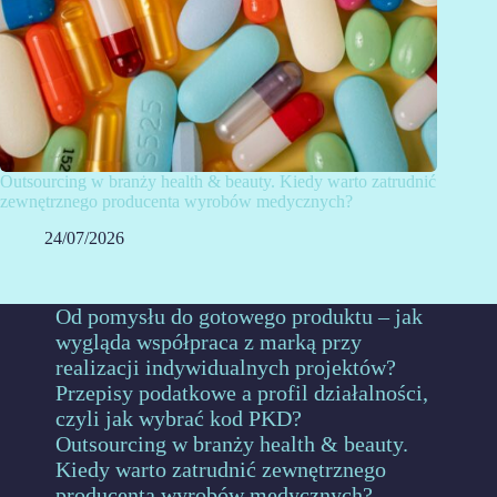
Outsourcing w branży health & beauty. Kiedy warto zatrudnić
zewnętrznego producenta wyrobów medycznych?
24/07/2026
Od pomysłu do gotowego produktu – jak
wygląda współpraca z marką przy
realizacji indywidualnych projektów?
Przepisy podatkowe a profil działalności,
czyli jak wybrać kod PKD?
Outsourcing w branży health & beauty.
Kiedy warto zatrudnić zewnętrznego
producenta wyrobów medycznych?