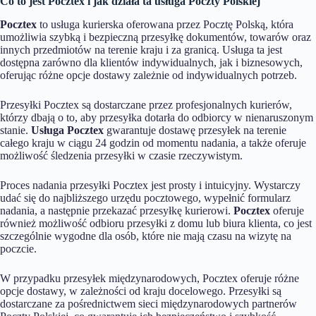
Co to jest Pocztex i jak działa ta usługa Poczty Polskiej
Pocztex
to usługa kurierska oferowana przez Pocztę Polską, która
umożliwia szybką i bezpieczną przesyłkę dokumentów, towarów oraz
innych przedmiotów na terenie kraju i za granicą. Usługa ta jest
dostępna zarówno dla klientów indywidualnych, jak i biznesowych,
oferując różne opcje dostawy zależnie od indywidualnych potrzeb.
Przesyłki Pocztex są dostarczane przez profesjonalnych kurierów,
którzy dbają o to, aby przesyłka dotarła do odbiorcy w nienaruszonym
stanie.
Usługa Pocztex
gwarantuje dostawę przesyłek na terenie
całego kraju w ciągu 24 godzin od momentu nadania, a także oferuje
możliwość śledzenia przesyłki w czasie rzeczywistym.
Proces nadania przesyłki Pocztex jest prosty i intuicyjny. Wystarczy
udać się do najbliższego urzędu pocztowego, wypełnić formularz
nadania, a następnie przekazać przesyłkę kurierowi.
Pocztex
oferuje
również możliwość odbioru przesyłki z domu lub biura klienta, co jest
szczególnie wygodne dla osób, które nie mają czasu na wizytę na
poczcie.
W przypadku przesyłek międzynarodowych, Pocztex oferuje różne
opcje dostawy, w zależności od kraju docelowego. Przesyłki są
dostarczane za pośrednictwem sieci międzynarodowych partnerów