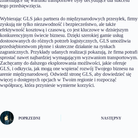
zmieniające się warunki transportowe były decydujące dla sukcesu
tego przedsięwzięcia.
Wybierając GLS jako partnera do międzynarodowych przesyłek, firmy
zyskują nie tylko niezawodność i bezpieczeństwo, ale także
efektywność kosztową i czasową, co jest kluczowe w dzisiejszym
konkurencyjnym świecie biznesu. Dzięki szerokiej gamie usług
dostosowanych do różnych potrzeb logistycznych, GLS umożliwia
przedsiębiorstwom płynne i skuteczne działanie na rynkach
zagranicznych. Przykłady udanych realizacji pokazują, że firma potrafi
sprostać nawet najbardziej wymagającym wyzwaniom transportowym.
Zachęcamy do dalszego eksplorowania możliwości, jakie oferuje
GLS, i odkrycia, jak mogą one wspierać rozwój Twojego biznesu na
arenie międzynarodowej. Odwiedź stronę GLS, aby dowiedzieć się
więcej o dostępnych opcjach w Twoim regionie i rozpocząć
współpracę, która przyniesie wymierne korzyści.
POPRZEDNI
NASTĘPNY