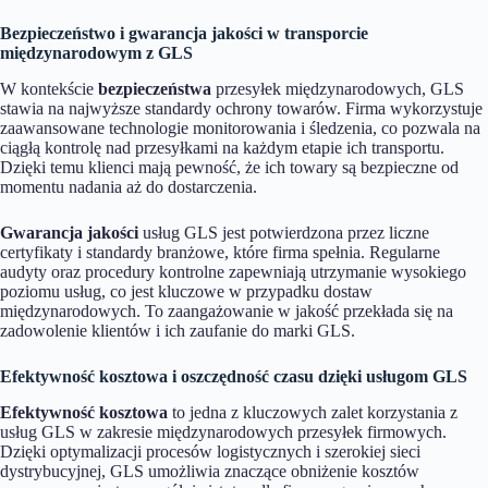
Bezpieczeństwo i gwarancja jakości w transporcie
międzynarodowym z GLS
W kontekście
bezpieczeństwa
przesyłek międzynarodowych, GLS
stawia na najwyższe standardy ochrony towarów. Firma wykorzystuje
zaawansowane technologie monitorowania i śledzenia, co pozwala na
ciągłą kontrolę nad przesyłkami na każdym etapie ich transportu.
Dzięki temu klienci mają pewność, że ich towary są bezpieczne od
momentu nadania aż do dostarczenia.
Gwarancja jakości
usług GLS jest potwierdzona przez liczne
certyfikaty i standardy branżowe, które firma spełnia. Regularne
audyty oraz procedury kontrolne zapewniają utrzymanie wysokiego
poziomu usług, co jest kluczowe w przypadku dostaw
międzynarodowych. To zaangażowanie w jakość przekłada się na
zadowolenie klientów i ich zaufanie do marki GLS.
Efektywność kosztowa i oszczędność czasu dzięki usługom GLS
Efektywność kosztowa
to jedna z kluczowych zalet korzystania z
usług GLS w zakresie międzynarodowych przesyłek firmowych.
Dzięki optymalizacji procesów logistycznych i szerokiej sieci
dystrybucyjnej, GLS umożliwia znaczące obniżenie kosztów