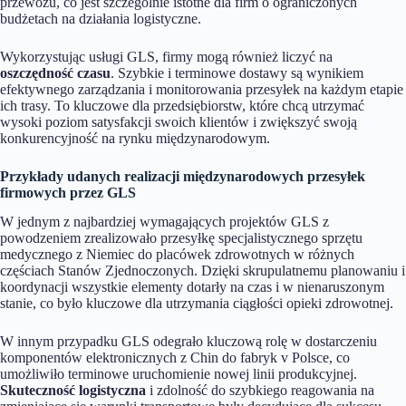
przewozu, co jest szczególnie istotne dla firm o ograniczonych
budżetach na działania logistyczne.
Wykorzystując usługi GLS, firmy mogą również liczyć na
oszczędność czasu
. Szybkie i terminowe dostawy są wynikiem
efektywnego zarządzania i monitorowania przesyłek na każdym etapie
ich trasy. To kluczowe dla przedsiębiorstw, które chcą utrzymać
wysoki poziom satysfakcji swoich klientów i zwiększyć swoją
konkurencyjność na rynku międzynarodowym.
Przykłady udanych realizacji międzynarodowych przesyłek
firmowych przez GLS
W jednym z najbardziej wymagających projektów GLS z
powodzeniem zrealizowało przesyłkę specjalistycznego sprzętu
medycznego z Niemiec do placówek zdrowotnych w różnych
częściach Stanów Zjednoczonych. Dzięki skrupulatnemu planowaniu i
koordynacji wszystkie elementy dotarły na czas i w nienaruszonym
stanie, co było kluczowe dla utrzymania ciągłości opieki zdrowotnej.
W innym przypadku GLS odegrało kluczową rolę w dostarczeniu
komponentów elektronicznych z Chin do fabryk v Polsce, co
umożliwiło terminowe uruchomienie nowej linii produkcyjnej.
Skuteczność logistyczna
i zdolność do szybkiego reagowania na