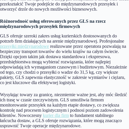
przekształcić Twoje podejście do międzynarodowych przesyłek i
otworzyć drzór do nowych możliwości biznesowych.
Różnorodność usług oferowanych przez GLS na rzecz
międzynarodowych przesyłek firmowych
GLS oferuje szeroki zakres usług kurierskich dostosowanych do
potrzeb firm działających na arenie międzynarodowej. Profesjonalne
przesyłki międzynarodowe
realizowane przez operatora pozwalają na
bezpieczny transport towarów do wielu krajów na całym świecie.
Dzięki opcjom takim jak dostawa standardowa i ekspresowa,
przedsiębiorstwa mogą wybierać rozwiązania, które najlepiej
odpowiadają ich wymaganiom czasowym i budżetowym. Niezależnie
od tego, czy chodzi o przesyłki o wadze do 31,5 kg, czy większe
pakiety, GLS zapewnia elastyczność w zakresie wymiarów i ciężaru,
co jest kluczowe dla efektywnej logistyki.
Wysyłając towary za granicę, niezmiernie ważne jest, aby móc śledzić
ich trasę w czasie rzeczywistym. GLS umożliwia firmom
monitorowanie przesyłek na każdym etapie dostawy, co zwiększa
kontrolę nad procesem logistycznym i podnosi poziom zadowolenia
klientów. Nowoczesny
kurier dla firm
to fundament stabilnego
łańcucha dostaw, a GLS oferuje rozwiązania, które mogą znacząco
usprawnić Twoje operacje międzynarodowe.