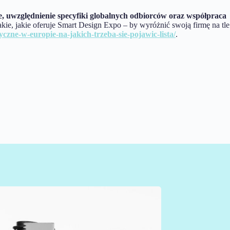
, uwzględnienie specyfiki globalnych odbiorców oraz współpraca
kie, jakie oferuje Smart Design Expo – by wyróżnić swoją firmę na tle
yczne-w-europie-na-jakich-trzeba-sie-pojawic-lista/
.