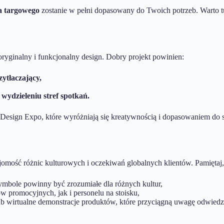
ka targowego
zostanie w pełni dopasowany do Twoich potrzeb. Warto tu
ryginalny i funkcjonalny design. Dobry projekt powinien:
ytłaczający,
wydzieleniu stref spotkań.
rt Design Expo, które wyróżniają się kreatywnością i dopasowaniem do
mość różnic kulturowych i oczekiwań globalnych klientów. Pamiętaj,
 symbole powinny być zrozumiałe dla różnych kultur,
 promocyjnych, jak i personelu na stoisku,
lub wirtualne demonstracje produktów, które przyciągną uwagę odwied