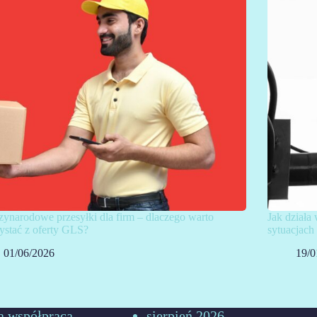
ynarodowe przesyłki dla firm – dlaczego warto
Jak działa
ystać z oferty GLS?
sytuacjac
01/06/2026
19/0
a współpraca
sierpień 2026