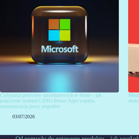
Cyfryzacja procesów sprzedażowych w firmie – jak
Międz
połączenie systemu CRM i Power Apps wspiera
skorz
automatyzację pracy zespołów
03/07/2026
Od pomysłu do gotowego produktu – jak wygląd