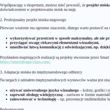
Współpracując z ekspertami, możesz mieć pewność, że
projekt stois
doświadczeniem w projektowaniu stoisk na targi.
2. Profesjonalny projekt stoiska targowego
Pierwsze wrażenie ma ogromne znaczenie, dlatego warto postawić na o
wykorzystywać przestrzeń w sposób maksymalny, ale nie prz
przyciągać uwagę ciekawymi elementami wizualnymi,
umożliwiać łatwą komunikację z odwiedzającymi, np. dzięki 
Przykładem inspirujących realizacji są projekty stworzone przez Sma
https://smartdesign-expo.com/
.
3. Adaptacja stoiska do międzynarodowego odbiorcy
Na targach z udziałem międzynarodowych wystawców ważna jest znajo
używać uniwersalnego języka wizualnego
– kolory, grafiki i
zapewnić obsługę wielojęzyczną
– zarówno w formie materiałów
zainwestować w technologię
– np. prezentacje multimedialne 
Podsumowanie