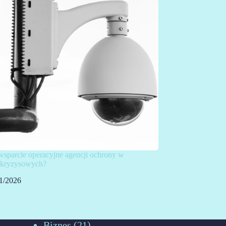
 wsparcie operacyjne agencji ochrony w
h kryzysowych?
1/2026
Biznes
(21)