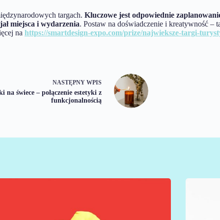
międzynarodowych targach.
Kluczowe jest odpowiednie zaplanowanie
jał miejsca i wydarzenia
. Postaw na doświadczenie i kreatywność – ta
ięcej na
https://smartdesign-expo.com/prize/najwieksze-targi-turyst
NASTĘPNY
WPIS
ki na świece – połączenie estetyki z
funkcjonalnością