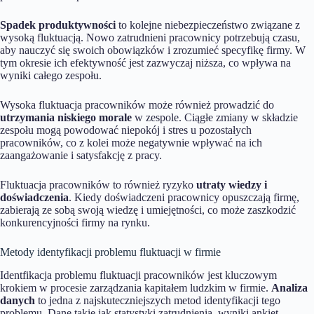
Spadek produktywności
to kolejne niebezpieczeństwo związane z
wysoką fluktuacją. Nowo zatrudnieni pracownicy potrzebują czasu,
aby nauczyć się swoich obowiązków i zrozumieć specyfikę firmy. W
tym okresie ich efektywność jest zazwyczaj niższa, co wpływa na
wyniki całego zespołu.
Wysoka fluktuacja pracowników może również prowadzić do
utrzymania niskiego morale
w zespole. Ciągłe zmiany w składzie
zespołu mogą powodować niepokój i stres u pozostałych
pracowników, co z kolei może negatywnie wpływać na ich
zaangażowanie i satysfakcję z pracy.
Fluktuacja pracowników to również ryzyko
utraty wiedzy i
doświadczenia
. Kiedy doświadczeni pracownicy opuszczają firmę,
zabierają ze sobą swoją wiedzę i umiejętności, co może zaszkodzić
konkurencyjności firmy na rynku.
Metody identyfikacji problemu fluktuacji w firmie
Identfikacja problemu fluktuacji pracowników jest kluczowym
krokiem w procesie zarządzania kapitałem ludzkim w firmie.
Analiza
danych
to jedna z najskuteczniejszych metod identyfikacji tego
problemu. Dane takie jak statystyki zatrudnienia, wyniki ankiet