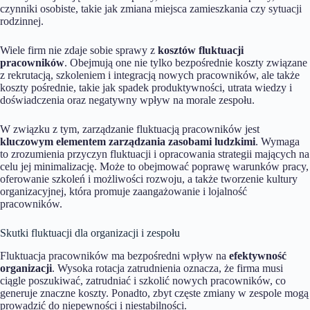
czynniki osobiste, takie jak zmiana miejsca zamieszkania czy sytuacji
rodzinnej.
Wiele firm nie zdaje sobie sprawy z
kosztów fluktuacji
pracowników
. Obejmują one nie tylko bezpośrednie koszty związane
z rekrutacją, szkoleniem i integracją nowych pracowników, ale także
koszty pośrednie, takie jak spadek produktywności, utrata wiedzy i
doświadczenia oraz negatywny wpływ na morale zespołu.
W związku z tym, zarządzanie fluktuacją pracowników jest
kluczowym elementem zarządzania zasobami ludzkimi
. Wymaga
to zrozumienia przyczyn fluktuacji i opracowania strategii mających na
celu jej minimalizację. Może to obejmować poprawę warunków pracy,
oferowanie szkoleń i możliwości rozwoju, a także tworzenie kultury
organizacyjnej, która promuje zaangażowanie i lojalność
pracowników.
Skutki fluktuacji dla organizacji i zespołu
Fluktuacja pracowników ma bezpośredni wpływ na
efektywność
organizacji
. Wysoka rotacja zatrudnienia oznacza, że firma musi
ciągle poszukiwać, zatrudniać i szkolić nowych pracowników, co
generuje znaczne koszty. Ponadto, zbyt częste zmiany w zespole mogą
prowadzić do niepewności i niestabilności.