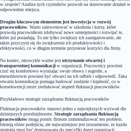
w zespole? Analiza tych czynników pozwoli na skierowanie działań w
odpowiednie miejsca.
Drugim kluczowym elementem jest inwestycja w rozwój
pracowników
. Warto zainwestować w szkolenia i kursy, które
pozwolą pracownikom zdobywać nowe umiejętności i rozwijać te,
które już posiadają. To nie tylko zwiększy ich zaangażowanie, ale
także przyczyni się do zwiększenia ich produktywności i
efektywności, co w długim terminie przyniesie korzyści dla firmy.
Na koniec, niezwykle ważne jest
utrzymanie otwartej i
transparentnej komunikacji
w organizacji. Pracownicy powinni
czuć się komfortowo wyrażając swoje obawy i sugestie, a
menedżerowie powinni być otwarci na ich odbiór i odpowiedź. Taka
otwarta komunikacja pomaga budować zaufanie i lojalność, co w
konsekwencji może zredukować stopień fluktuacji pracowników.
Przykładowe strategie zarządzania fluktuacją pracowników
Fluktuacja pracowników stanowi jedno z największych wyzwań dla
dzisiejszych przedsiębiorstw.
Strategie zarządzania fluktuacją
pracowników
mogą pomóc firmom zminimalizować ten problem.
Istnieją różne podejścia, ale najważniejsze jest zrozumienie, że każda
strategia musi być dostosowana do specyfiki danej organizacji.