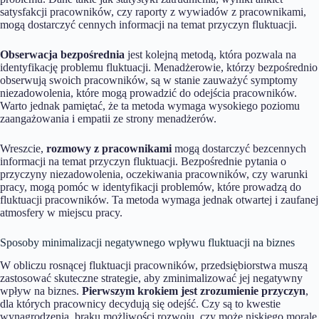
satysfakcji pracowników, czy raporty z wywiadów z pracownikami,
mogą dostarczyć cennych informacji na temat przyczyn fluktuacji.
Obserwacja bezpośrednia
jest kolejną metodą, która pozwala na
identyfikację problemu fluktuacji. Menadżerowie, którzy bezpośrednio
obserwują swoich pracowników, są w stanie zauważyć symptomy
niezadowolenia, które mogą prowadzić do odejścia pracowników.
Warto jednak pamiętać, że ta metoda wymaga wysokiego poziomu
zaangażowania i empatii ze strony menadżerów.
Wreszcie,
rozmowy z pracownikami
mogą dostarczyć bezcennych
informacji na temat przyczyn fluktuacji. Bezpośrednie pytania o
przyczyny niezadowolenia, oczekiwania pracowników, czy warunki
pracy, mogą pomóc w identyfikacji problemów, które prowadzą do
fluktuacji pracowników. Ta metoda wymaga jednak otwartej i zaufanej
atmosfery w miejscu pracy.
Sposoby minimalizacji negatywnego wpływu fluktuacji na biznes
W obliczu rosnącej fluktuacji pracowników, przedsiębiorstwa muszą
zastosować skuteczne strategie, aby zminimalizować jej negatywny
wpływ na biznes.
Pierwszym krokiem jest zrozumienie przyczyn
,
dla których pracownicy decydują się odejść. Czy są to kwestie
wynagrodzenia, braku możliwości rozwoju, czy może niskiego morale