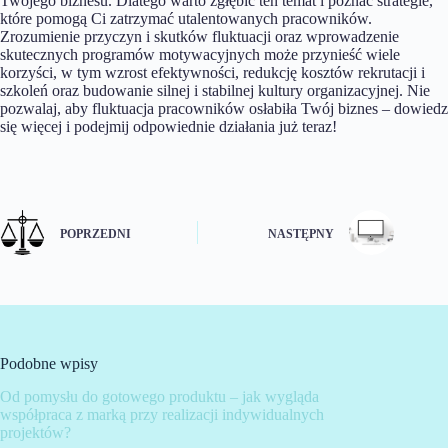
Twojego biznesu. Dlatego warto zgłębić ten temat i poznać strategie,
które pomogą Ci zatrzymać utalentowanych pracowników.
Zrozumienie przyczyn i skutków fluktuacji oraz wprowadzenie
skutecznych programów motywacyjnych może przynieść wiele
korzyści, w tym wzrost efektywności, redukcję kosztów rekrutacji i
szkoleń oraz budowanie silnej i stabilnej kultury organizacyjnej. Nie
pozwalaj, aby fluktuacja pracowników osłabiła Twój biznes – dowiedz
się więcej i podejmij odpowiednie działania już teraz!
POPRZEDNI
NASTĘPNY
Podobne wpisy
Od pomysłu do gotowego produktu – jak wygląda
współpraca z marką przy realizacji indywidualnych
projektów?