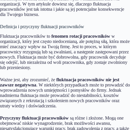
organizacji. W tym artykule dowiesz się, dlaczego fluktuacja
pracowników jest tak istotna i jakie są jej potencjalne konsekwencje
dla Twojego biznesu.
Definicja i przyczyny fluktuacji pracowników
Fluktuacja pracowników to
fenomen rotacji pracowników
w
organizacji, który jest często niedocenianą, ale potężną siłą, która może
mieć znaczący wpływ na Twoją firmę. Jest to proces, w którym
pracownicy rezygnują lub są zwalniani, a następnie zastępowani przez
nowych. Fluktuacja może być dobrowolna, gdy pracownik decyduje
się odejść, lub niezależna od woli pracownika, gdy zostaje zwolniony
lub przeniesiony.
Ważne jest, aby zrozumieć, że
fluktuacja pracowników nie jest
zawsze negatywna
. W niektórych przypadkach może to prowadzić do
wprowadzenia nowych umiejętności i pomysłów do firmy. Jednak
nadmierna fluktuacja może prowadzić do niestabilności, kosztów
związanych z rekrutacją i szkoleniem nowych pracowników oraz
utraty wiedzy i doświadczenia.
Przyczyny fluktuacji pracowników
są różne i złożone. Mogą one
obejmować niskie wynagrodzenie, brak możliwości awansu,
niesatysfakcjonujące warunki pracy, brak zadowolenia z pracy, a także