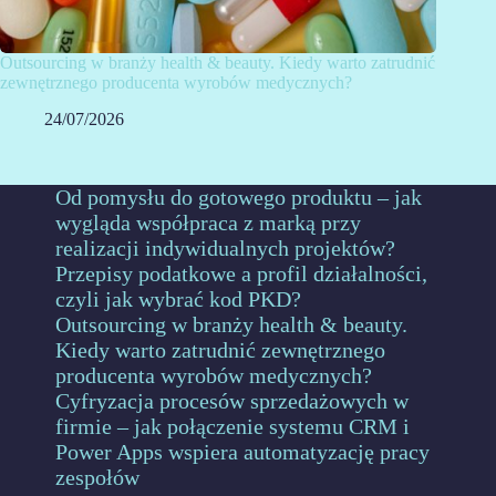
Outsourcing w branży health & beauty. Kiedy warto zatrudnić
zewnętrznego producenta wyrobów medycznych?
24/07/2026
Od pomysłu do gotowego produktu – jak
wygląda współpraca z marką przy
realizacji indywidualnych projektów?
Przepisy podatkowe a profil działalności,
czyli jak wybrać kod PKD?
Outsourcing w branży health & beauty.
Kiedy warto zatrudnić zewnętrznego
producenta wyrobów medycznych?
Cyfryzacja procesów sprzedażowych w
firmie – jak połączenie systemu CRM i
Power Apps wspiera automatyzację pracy
zespołów