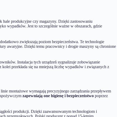
ak hale produkcyjne czy magazyny. Dzięki zastosowaniu
zyko wypadków. Jest to szczególnie ważne w obszarach, gdzie
óre dodatkowo zwiększają poziom bezpieczeństwa. Te technologie
dury awaryjne. Dzięki temu pracownicy i drogie maszyny są chronione
wników. Instalacja tych urządzeń sygnalizuje zobowiązanie
 kolei przekłada się na mniejszą liczbę wypadków i związanych z
ie linie montażowe wymagają precyzyjnego zarządzania przepływem
ze spożywczym
zapewniają one higienę i bezpieczeństwo
poprzez
ciągłości produkcji. Dzięki zaawansowanym technologiom i
ach przemysłowych. Polski producent z ponad 15-letnim