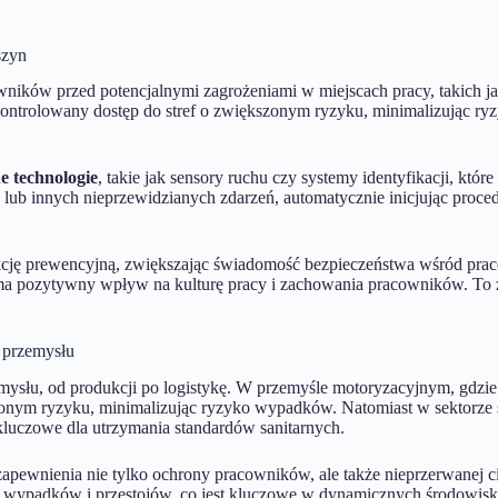
szyn
ników przed potencjalnymi zagrożeniami w miejscach pracy, takich j
kontrolowany dostęp do stref o zwiększonym ryzyku, minimalizując ry
 technologie
, takie jak sensory ruchu czy systemy identyfikacji, kt
lub innych nieprzewidzianych zdarzeń, automatycznie inicjując proce
kcję prewencyjną, zwiększając świadomość bezpieczeństwa wśród praco
ma pozytywny wpływ na kulturę pracy i zachowania pracowników. To z
 przemysłu
emysłu, od produkcji po logistykę. W przemyśle motoryzacyjnym, gdz
kszonym ryzyku, minimalizując ryzyko wypadków. Natomiast w sektor
kluczowe dla utrzymania standardów sanitarnych.
zapewnienia nie tylko ochrony pracowników, ale także nieprzerwanej 
o wypadków i przestojów, co jest kluczowe w dynamicznych środowisk