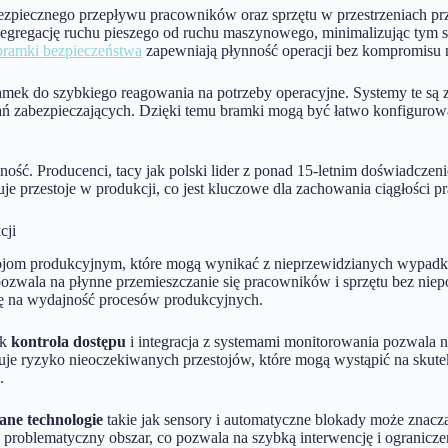
piecznego przepływu pracowników oraz sprzętu w przestrzeniach prz
a segregację ruchu pieszego od ruchu maszynowego, minimalizując t
bramki bezpieczeństwa
zapewniają płynność operacji bez kompromisu n
amek do szybkiego reagowania na potrzeby operacyjne. Systemy te są z
ań zabezpieczających. Dzięki temu bramki mogą być łatwo konfigurow
ość. Producenci, tacy jak polski lider z ponad 15-letnim doświadczenie
uje przestoje w produkcji, co jest kluczowe dla zachowania ciągłości p
cji
tojom produkcyjnym, które mogą wynikać z nieprzewidzianych wypadk
 pozwala na płynne przemieszczanie się pracowników i sprzętu bez nie
się na wydajność procesów produkcyjnych.
ak
kontrola dostępu
i integracja z systemami monitorowania pozwala 
izuje ryzyko nieoczekiwanych przestojów, które mogą wystąpić na sku
.
ne technologie
takie jak sensory i automatyczne blokady może znaczą
ąc problematyczny obszar, co pozwala na szybką interwencję i ogranic