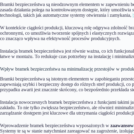
Bramki bezpieczeństwa są nieodzownym elementem w zapewnieniu bez
zasada działania polega na kontrolowanym dostępie, który umożliwi
technologii, takich jak automatyczne systemy otwierania i zamykania,
W kontekście ciągłości produkcji, kluczową rolę odgrywa zdolność br
ochronnymi, co umożliwia tworzenie spójnych i elastycznych rozwiąz
co znacząco wpływa na efektywność procesów produkcyjnych.
Instalacja bramek bezpieczeństwa jest równie ważna, co ich funkcjonaln
łatwe w montażu. To redukuje czas potrzebny na instalację i minimaliz
Wpływ bramek bezpieczeństwa na minimalizację przestojów w produk
Bramki bezpieczeństwa są istotnym elementem w zapobieganiu przes
zapewniają szybki i bezpieczny dostęp do różnych stref produkcji, co
przypadku awarii jest znacznie skrócony, co bezpośrednio przekłada 
Instalacja nowoczesnych bramek bezpieczeństwa z funkcjami takimi j
zakładu. To nie tylko zwiększa bezpieczeństwo, ale również minimal
zarządzanie dostępem jest kluczowe dla utrzymania ciągłości produkcji
Wprowadzenie bramek bezpieczeństwa wyposażonych w
zaawansowa
Systemy te są w stanie natychmiast zareagować na zagrożenie, izoluj