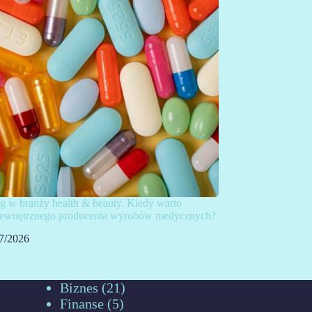
g w branży health & beauty. Kiedy warto
 zewnętrznego producenta wyrobów medycznych?
7/2026
Biznes
(21)
Finanse
(5)