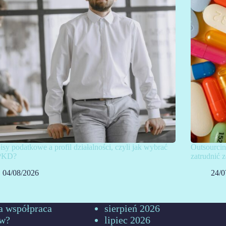
isy podatkowe a profil działalności, czyli jak wybrać
Outsourcin
PKD?
zatrudnić
04/08/2026
24/0
a współpraca
sierpień 2026
ów?
lipiec 2026