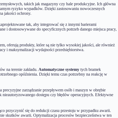
emysłowych, takich jak magazyny czy hale produkcyjne. Ich główna
ym samym ryzyko wypadków. Dzięki zastosowaniu nowoczesnych
a jakości ochrony.
aprojektowane tak, aby integrować się z innymi barierami
ane i dostosowywane do specyficznych potrzeb danego miejsca pracy,
m, oferują produkty, które są nie tylko wysokiej jakości, ale również
racy i maksymalizacji wydajności przedsiębiorstwa.
ów na terenie zakładu.
Automatyczne systemy
tych bramek
potrzebnego opóźnienia. Dzięki temu czas potrzebny na reakcję w
na precyzyjne zarządzanie przepływem osób i maszyn w obrębie
tek nieautoryzowanego dostępu czy błędów operacyjnych. Efektywne
co przyczynić się do redukcji czasu przestoju w przypadku awarii.
zenie skutków awarii. Optymalizacja procesów bezpieczeństwa w ten