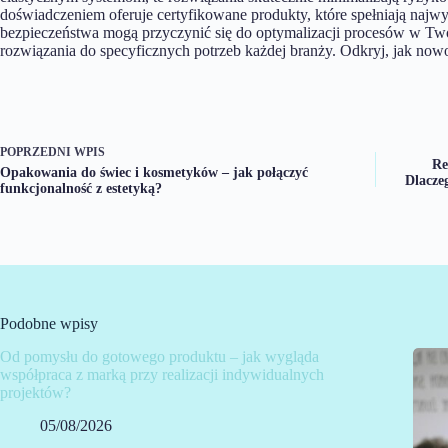
doświadczeniem oferuje certyfikowane produkty, które spełniają najw
bezpieczeństwa mogą przyczynić się do optymalizacji procesów w Twoi
rozwiązania do specyficznych potrzeb każdej branży. Odkryj, jak no
POPRZEDNI
WPIS
Re
Opakowania do świec i kosmetyków – jak połączyć
Dlacze
funkcjonalność z estetyką?
Podobne wpisy
Od pomysłu do gotowego produktu – jak wygląda
współpraca z marką przy realizacji indywidualnych
projektów?
05/08/2026