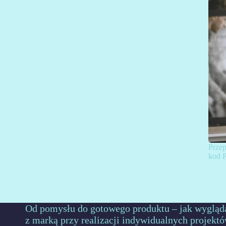
Przep
kod 
Od pomysłu do gotowego produktu – jak wygląd
z marką przy realizacji indywidualnych projekt