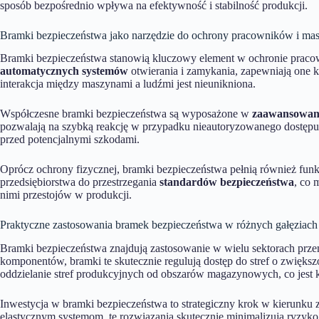
sposób bezpośrednio wpływa na efektywność i stabilność produkcji.
Bramki bezpieczeństwa jako narzędzie do ochrony pracowników i ma
Bramki bezpieczeństwa stanowią kluczowy element w ochronie pracow
automatycznych systemów
otwierania i zamykania, zapewniają one 
interakcja między maszynami a ludźmi jest nieunikniona.
Współczesne bramki bezpieczeństwa są wyposażone w
zaawansowane
pozwalają na szybką reakcję w przypadku nieautoryzowanego dostępu 
przed potencjalnymi szkodami.
Oprócz ochrony fizycznej, bramki bezpieczeństwa pełnią również fun
przedsiębiorstwa do przestrzegania
standardów bezpieczeństwa
, co 
nimi przestojów w produkcji.
Praktyczne zastosowania bramek bezpieczeństwa w różnych gałęziach
Bramki bezpieczeństwa znajdują zastosowanie w wielu sektorach prz
komponentów, bramki te skutecznie regulują dostęp do stref o zwię
oddzielanie stref produkcyjnych od obszarów magazynowych, co jest 
Inwestycja w bramki bezpieczeństwa to strategiczny krok w kierunku 
elastycznym systemom, te rozwiązania skutecznie minimalizują ryzyk