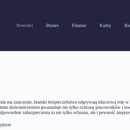
Nowości
Biznes
Finanse
Kadry
Ro
nda ma znaczenie, bramki bezpieczeństwa odgrywają kluczową rolę w 
letnim doświadczeniem gwarantuje nie tylko ochronę pracowników i to
powiednie zabezpieczenia to nie tylko ochrona, ale i pewność nieprze
cyjnym