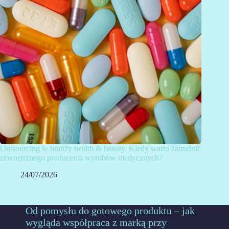
Outsourcing w branży health & beauty. Kiedy warto zatrudnić
zewnętrznego producenta wyrobów medycznych?
24/07/2026
Od pomysłu do gotowego produktu – jak
wygląda współpraca z marką przy