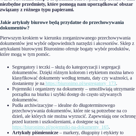
niezbędne przedmioty, które pomogą nam uporządkować obszar
związany z różnego typu papierami.
Jakie artykuły biurowe będą przydatne do przechowywania
dokumentów?
Pierwszym krokiem w kierunku zorganizowanego przechowywania
dokumentów jest wybór odpowiednich narzędzi i akcesoriów. Sklep z
artykułami biurowymi Biuronimo oferuje bogaty wybór produktów,
które mogą w tym pomóc.
Segregatory i teczki – służą do kategoryzacji i segregacji
dokumentów. Dzięki różnym kolorom i etykietom można łatwo
klasyfikować dokumenty według tematu, daty czy ważności, a
dostaniemy je na
https://biuronimo.pl/segregatory_173
.
Pojemniki i organizery na dokumenty – umożliwiają utrzymanie
porządku na biurku i szybki dostęp do często używanych
dokumentów.
Pudła archiwizacyjne – idealne do długoterminowego
przechowywania dokumentów, które nie są potrzebne na co
dzień, ale których nie można wyrzucić. Zapewniają one ochronę
przed kurzem i uszkodzeniami, a dostępne są na
https://biuronimo.pl/pojemniki-na-dokumenty_165
.
Artykuły piśmiennicze
– markery, długopisy i etykiety to