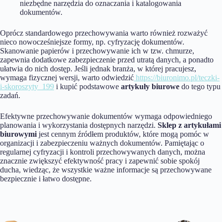
niezbędne narzędzia do oznaczania i katalogowania
dokumentów.
Oprócz standardowego przechowywania warto również rozważyć
nieco nowocześniejsze formy, np. cyfryzację dokumentów.
Skanowanie papierów i przechowywanie ich w tzw. chmurze,
zapewnia dodatkowe zabezpieczenie przed utratą danych, a ponadto
ułatwia do nich dostęp. Jeśli jednak branża, w której pracujesz,
wymaga fizycznej wersji, warto odwiedzić
https://biuronimo.pl/teczki-
i-skoroszyty_199
i kupić podstawowe
artykuły biurowe
do tego typu
zadań.
Efektywne przechowywanie dokumentów wymaga odpowiedniego
planowania i wykorzystania dostępnych narzędzi.
Sklep z artykułami
biurowymi
jest cennym źródłem produktów, które mogą pomóc w
organizacji i zabezpieczeniu ważnych dokumentów. Pamiętając o
regularnej cyfryzacji i kontroli przechowywanych danych, można
znacznie zwiększyć efektywność pracy i zapewnić sobie spokój
ducha, wiedząc, że wszystkie ważne informacje są przechowywane
bezpiecznie i łatwo dostępne.