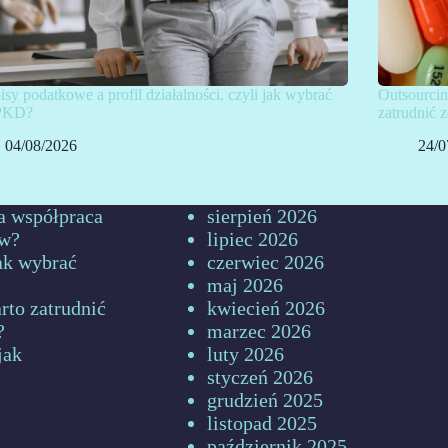
isy podatkowe a profil działalności, czyli jak wybrać
Outsourcin
PKD?
zatrudnić
04/08/2026
24/0
a współpraca
sierpień 2026
ów?
lipiec 2026
jak wybrać
czerwiec 2026
maj 2026
rto zatrudnić
kwiecień 2026
?
marzec 2026
jak
luty 2026
styczeń 2026
grudzień 2025
listopad 2025
październik 2025