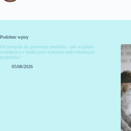
Podobne wpisy
Od pomysłu do gotowego produktu – jak wygląda
współpraca z marką przy realizacji indywidualnych
projektów?
05/08/2026