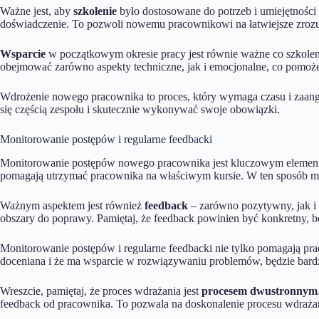
Ważne jest, aby
szkolenie
było dostosowane do potrzeb i umiejętnośc
doświadczenie. To pozwoli nowemu pracownikowi na łatwiejsze zrozu
Wsparcie
w początkowym okresie pracy jest równie ważne co szkolen
obejmować zarówno aspekty techniczne, jak i emocjonalne, co pom
Wdrożenie nowego pracownika to proces, który wymaga czasu i zaan
się częścią zespołu i skutecznie wykonywać swoje obowiązki.
Monitorowanie postępów i regularne feedbacki
Monitorowanie postępów nowego pracownika jest kluczowym element
pomagają utrzymać pracownika na właściwym kursie. W ten sposób m
Ważnym aspektem jest również
feedback
– zarówno pozytywny, jak i
obszary do poprawy. Pamiętaj, że feedback powinien być konkretny, be
Monitorowanie postępów i regularne feedbacki nie tylko pomagają p
doceniana i że ma wsparcie w rozwiązywaniu problemów, będzie bard
Wreszcie, pamiętaj, że proces wdrażania jest
procesem dwustronnym
feedback od pracownika. To pozwala na doskonalenie procesu wdrażani