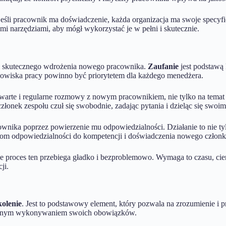
jeśli pracownik ma doświadczenie, każda organizacja ma swoje specyfi
 narzędziami, aby mógł wykorzystać je w pełni i skutecznie.
em skutecznego wdrożenia nowego pracownika.
Zaufanie
jest podstawą 
odowiska pracy powinno być priorytetem dla każdego menedżera.
arte i regularne rozmowy z nowym pracownikiem, nie tylko na temat z
łonek zespołu czuł się swobodnie, zadając pytania i dzieląc się swoi
nika poprzez powierzenie mu odpowiedzialności. Działanie to nie t
iom odpowiedzialności do kompetencji i doświadczenia nowego członk
e proces ten przebiega gładko i bezproblemowo. Wymaga to czasu, cier
ji.
kolenie
. Jest to podstawowy element, który pozwala na zrozumienie i 
ktywnym wykonywaniem swoich obowiązków.