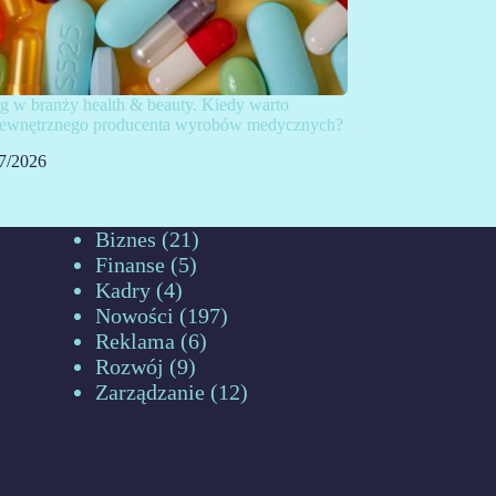
g w branży health & beauty. Kiedy warto
 zewnętrznego producenta wyrobów medycznych?
7/2026
Biznes
(21)
Finanse
(5)
Kadry
(4)
Nowości
(197)
Reklama
(6)
Rozwój
(9)
Zarządzanie
(12)