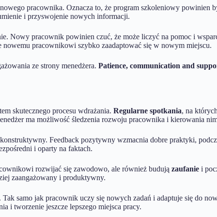
i nowego pracownika. Oznacza to, że program szkoleniowy powinien by
mienie i przyswojenie nowych informacji.
ie. Nowy pracownik powinien czuć, że może liczyć na pomoc i wsparc
oże nowemu pracownikowi szybko zaadaptować się w nowym miejscu.
gażowania ze strony menedżera.
Patience, communication and suppo
em skutecznego procesu wdrażania.
Regularne spotkania
, na któryc
enedżer ma możliwość śledzenia rozwoju pracownika i kierowania ni
 konstruktywny. Feedback pozytywny wzmacnia dobre praktyki, podc
zpośredni i oparty na faktach.
racownikowi rozwijać się zawodowo, ale również budują
zaufanie
i poc
ziej zaangażowany i produktywny.
. Tak samo jak pracownik uczy się nowych zadań i adaptuje się do no
a i tworzenie jeszcze lepszego miejsca pracy.