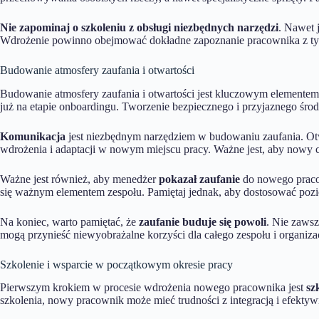
Nie zapominaj o szkoleniu z obsługi niezbędnych narzędzi
. Nawet 
Wdrożenie powinno obejmować dokładne zapoznanie pracownika z tymi
Budowanie atmosfery zaufania i otwartości
Budowanie atmosfery zaufania i otwartości jest kluczowym element
już na etapie onboardingu. Tworzenie bezpiecznego i przyjaznego śr
Komunikacja
jest niezbędnym narzędziem w budowaniu zaufania. Otw
wdrożenia i adaptacji w nowym miejscu pracy. Ważne jest, aby nowy cz
Ważne jest również, aby menedżer
pokazał zaufanie
do nowego pracow
się ważnym elementem zespołu. Pamiętaj jednak, aby dostosować poz
Na koniec, warto pamiętać, że
zaufanie buduje się powoli
. Nie zawsz
mogą przynieść niewyobrażalne korzyści dla całego zespołu i organizac
Szkolenie i wsparcie w początkowym okresie pracy
Pierwszym krokiem w procesie wdrożenia nowego pracownika jest
sz
szkolenia, nowy pracownik może mieć trudności z integracją i efe