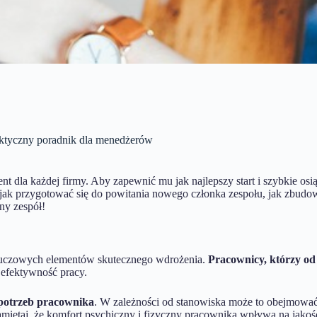
ktyczny poradnik dla menedżerów
la każdej firmy. Aby zapewnić mu jak najlepszy start i szybkie osią
 jak przygotować się do powitania nowego członka zespołu, jak zbud
lny zespół!
kluczowych elementów skutecznego wdrożenia.
Pracownicy, którzy od 
i efektywność pracy.
 potrzeb pracownika
. W zależności od stanowiska może to obejmować
amiętaj, że komfort psychiczny i fizyczny pracownika wpływa na jakość