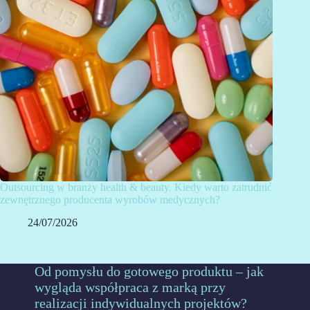
Outsourcing w branży health & beauty. Kiedy warto zatrudnić
zewnętrznego producenta wyrobów medycznych?
24/07/2026
Od pomysłu do gotowego produktu – jak
wygląda współpraca z marką przy
realizacji indywidualnych projektów?