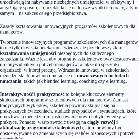
umożliwiają im nabywanie niezbędnych umiejętności w efektywny i
angażujący sposób, co przekłada się na lepsze wyniki ich pracy, a tym
samym – na sukces całego przedsiębiorstwa.
Zasady kształtowania innowacyjnych programów szkoleniowych dla
managerów.
Tworzenie innowacyjnych programów szkoleniowych dla managerów
to nie tylko kwestia przekazania wiedzy, ale przede wszystkim
kształtowania umiejętności
niezbędnych do skutecznego
zarządzania. Ważne jest, aby programy szkoleniowe były dostosowane
do indywidualnych potrzeb managerów, a także do specyfiki
organizacji, w której pracują. Wdrażanie innowacji w szkoleniach
menedżerskich powinno opierać się na
nowoczesnych metodach
nauczania
, takich jak blended learning, coaching czy e-learning.
Interaktywność i praktyczność
to kolejne kluczowe elementy
skutecznych programów szkoleniowych dla managerów. Zamiast
tradycyjnych wykładów, szkolenia powinny skupiać się na
praktycznych ćwiczeniach, studiach przypadków i symulacjach, które
umożliwiają menedżerom zastosowanie nowo nabytej wiedzy w
praktyce. Ponadto, warto zwrócić uwagę na
ciągły rozwój i
aktualizację programów szkoleniowych
, które powinny być
dostosowywane do zmieniających się realiów biznesowych i potrzeb
uczestników.