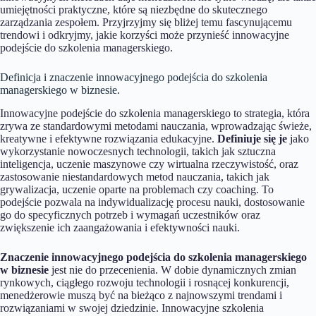
umiejętności praktyczne, które są niezbędne do skutecznego
zarządzania zespołem. Przyjrzyjmy się bliżej temu fascynującemu
trendowi i odkryjmy, jakie korzyści może przynieść innowacyjne
podejście do szkolenia managerskiego.
Definicja i znaczenie innowacyjnego podejścia do szkolenia
managerskiego w biznesie.
Innowacyjne podejście do szkolenia managerskiego to strategia, która
zrywa ze standardowymi metodami nauczania, wprowadzając świeże,
kreatywne i efektywne rozwiązania edukacyjne.
Definiuje się je
jako
wykorzystanie nowoczesnych technologii, takich jak sztuczna
inteligencja, uczenie maszynowe czy wirtualna rzeczywistość, oraz
zastosowanie niestandardowych metod nauczania, takich jak
grywalizacja, uczenie oparte na problemach czy coaching. To
podejście pozwala na indywidualizację procesu nauki, dostosowanie
go do specyficznych potrzeb i wymagań uczestników oraz
zwiększenie ich zaangażowania i efektywności nauki.
Znaczenie innowacyjnego podejścia do szkolenia managerskiego
w biznesie
jest nie do przecenienia. W dobie dynamicznych zmian
rynkowych, ciągłego rozwoju technologii i rosnącej konkurencji,
menedżerowie muszą być na bieżąco z najnowszymi trendami i
rozwiązaniami w swojej dziedzinie. Innowacyjne szkolenia