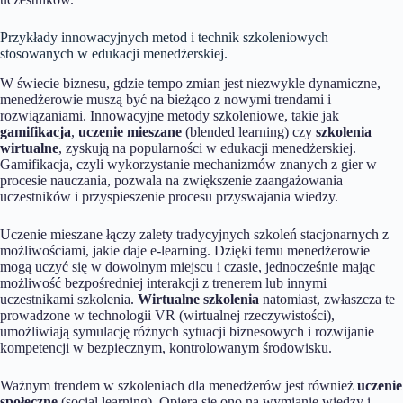
Przykłady innowacyjnych metod i technik szkoleniowych
stosowanych w edukacji menedżerskiej.
W świecie biznesu, gdzie tempo zmian jest niezwykle dynamiczne,
menedżerowie muszą być na bieżąco z nowymi trendami i
rozwiązaniami. Innowacyjne metody szkoleniowe, takie jak
gamifikacja
,
uczenie mieszane
(blended learning) czy
szkolenia
wirtualne
, zyskują na popularności w edukacji menedżerskiej.
Gamifikacja, czyli wykorzystanie mechanizmów znanych z gier w
procesie nauczania, pozwala na zwiększenie zaangażowania
uczestników i przyspieszenie procesu przyswajania wiedzy.
Uczenie mieszane łączy zalety tradycyjnych szkoleń stacjonarnych z
możliwościami, jakie daje e-learning. Dzięki temu menedżerowie
mogą uczyć się w dowolnym miejscu i czasie, jednocześnie mając
możliwość bezpośredniej interakcji z trenerem lub innymi
uczestnikami szkolenia.
Wirtualne szkolenia
natomiast, zwłaszcza te
prowadzone w technologii VR (wirtualnej rzeczywistości),
umożliwiają symulację różnych sytuacji biznesowych i rozwijanie
kompetencji w bezpiecznym, kontrolowanym środowisku.
Ważnym trendem w szkoleniach dla menedżerów jest również
uczenie
społeczne
(social learning). Opiera się ono na wymianie wiedzy i