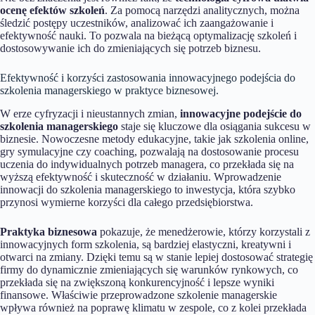
ocenę efektów szkoleń
. Za pomocą narzędzi analitycznych, można
śledzić postępy uczestników, analizować ich zaangażowanie i
efektywność nauki. To pozwala na bieżącą optymalizację szkoleń i
dostosowywanie ich do zmieniających się potrzeb biznesu.
Efektywność i korzyści zastosowania innowacyjnego podejścia do
szkolenia managerskiego w praktyce biznesowej.
W erze cyfryzacji i nieustannych zmian,
innowacyjne podejście do
szkolenia managerskiego
staje się kluczowe dla osiągania sukcesu w
biznesie. Nowoczesne metody edukacyjne, takie jak szkolenia online,
gry symulacyjne czy coaching, pozwalają na dostosowanie procesu
uczenia do indywidualnych potrzeb managera, co przekłada się na
wyższą efektywność i skuteczność w działaniu. Wprowadzenie
innowacji do szkolenia managerskiego to inwestycja, która szybko
przynosi wymierne korzyści dla całego przedsiębiorstwa.
Praktyka biznesowa
pokazuje, że menedżerowie, którzy korzystali z
innowacyjnych form szkolenia, są bardziej elastyczni, kreatywni i
otwarci na zmiany. Dzięki temu są w stanie lepiej dostosować strategię
firmy do dynamicznie zmieniających się warunków rynkowych, co
przekłada się na zwiększoną konkurencyjność i lepsze wyniki
finansowe. Właściwie przeprowadzone szkolenie managerskie
wpływa również na poprawę klimatu w zespole, co z kolei przekłada