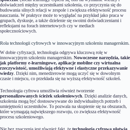
doświadczeń między uczestnikami szkolenia, co przyczynia się do
budowania silnych relacji w zespole i zwiększa efektywność procesu
nauczania. W praktyce może to wyglądać na przykład jako praca w
grupach, dyskusje, a także dzielenie się swoimi doświadczeniami i
refleksjami na forach internetowych czy w mediach
społecznościowych.
Rola technologii cyfrowych w innowacyjnym szkoleniu managerskim.
W dobie cyfryzacji, technologia odgrywa kluczową rolę w
innowacyjnym szkoleniu managerskim.
Nowoczesne narzędzia, takie
jak platformy e-learningowe, aplikacje mobilne czy wirtualna
rzeczywistość, umożliwiają efektywne i elastyczne przekazywanie
wiedzy
. Dzięki nim, menedżerowie mogą uczyć się w dowolnym
czasie i miejscu, co przekłada się na wyższą efektywność szkoleń.
Technologia cyfrowa umożliwia również tworzenie
personalizowanych ścieżek szkoleniowych
. Dzięki analizie danych,
szkolenia mogą być dostosowywane do indywidualnych potrzeb i
umiejętności uczestników. To pozwala na skupienie się na obszarach,
które wymagają największego rozwoju, co zwiększa efektywność
procesu szkoleniowego.
Nie bez znaczenia jest również fakt, że
technologia cyfrowa ułatwia