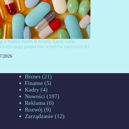
g w branży health & beauty. Kiedy warto
 zewnętrznego producenta wyrobów medycznych?
7/2026
Biznes
(21)
Finanse
(5)
Kadry
(4)
Nowości
(197)
Reklama
(6)
Rozwój
(9)
Zarządzanie
(12)