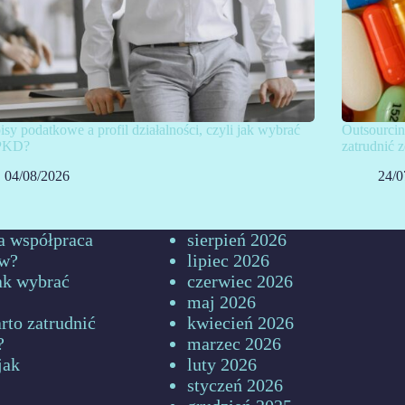
isy podatkowe a profil działalności, czyli jak wybrać
Outsourcin
PKD?
zatrudnić
04/08/2026
24/0
a współpraca
sierpień 2026
ów?
lipiec 2026
jak wybrać
czerwiec 2026
maj 2026
rto zatrudnić
kwiecień 2026
?
marzec 2026
jak
luty 2026
styczeń 2026