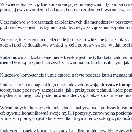
W świecie biznesu, gdzie konkurencja jest intensywna i dynamika ryn
pomagają w zrozumieniu i adaptacji do tych zmiennych warunków, co
Uczestnictwo w programach szkoleniowych dla menedżerów przyczyni
problemów, co jest niezbędne do skutecznego zarządzania zespołami i
Wreszcie, kształcenie menedżerskie jest często widziane jako znak z
gotowi podjąć dodatkowe wysiłki w celu poprawy swojej wydajności i
Podsumowując, kształcenie menedżerskie jest nie tylko katalizator
menedżerską
przynosi korzyści zarówno na poziomie osobistym, jak i
Kluczowe kompetencje i umiejętności nabyte podczas kursu managers
Podczas kursu managerskiego uczestnicy zdobywają
kluczowe kompet
teoretyczne podstawy zarządzania, jak i praktyczne techniki, które p
myślenia, umiejętność podejmowania decyzji, a także zrozumienie fin
Wśród innych kluczowych umiejętności nabywanych podczas kursu ma
efektywnie komunikować swoje myśli i pomysły, zarówno na poziomie 
w miejscu pracy, co jest kluczowe dla utrzymania wysokiej wydajności
Praktyczne aspekty kursu case study i analiza problemów biznesowych