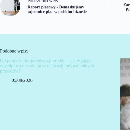
POPRZEDNI
WPIS
Zar
Raport płacowy - Demaskujemy
Pr
tajemnice płac w polskim biznesie
Podobne wpisy
Od pomysłu do gotowego produktu – jak wygląda
współpraca z marką przy realizacji indywidualnych
projektów?
05/08/2026