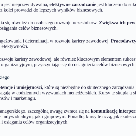
ku jest nieprzewidywalna,
efektywne zarządzanie
jest kluczem do sukc
 z kolei prowadzi do lepszych wyników biznesowych.
a się również do osobistego rozwoju uczestników.
Zwiększa ich pewn
 osiągania celów biznesowych.
aangażowania i determinacji w rozwoju kariery zawodowej.
Pracodawcy
 efektywności.
em rozwoju kariery zawodowej, ale również kluczowym elementem sukc
 organizacyjnym, przyczyniając się do osiągnięcia celów biznesowych 
kiego.
encje i umiejętności
, które są niezbędne do skutecznego zarządzan
omagają w codziennych wyzwaniach menedżerskich. Kursy te skupiają się
ansów i marketingu.
nagerskiego, szczególną uwagę zwraca się na
komunikację interper
indywidualnym, jak i grupowym. Ponadto, kursy te uczą, jak skuteczn
 i osiągania celów organizacyjnych.
.