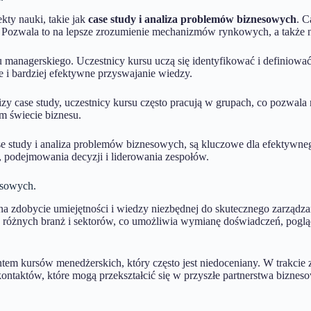
ty nauki, takie jak
case study i analiza problemów biznesowych
. C
. Pozwala to na lepsze zrozumienie mechanizmów rynkowych, a także 
 managerskiego. Uczestnicy kursu uczą się identyfikować i definiowa
e i bardziej efektywne przyswajanie wiedzy.
y case study, uczestnicy kursu często pracują w grupach, co pozwala 
m świecie biznesu.
se study i analiza problemów biznesowych, są kluczowe dla efektywne
, podejmowania decyzji i liderowania zespołów.
esowych.
a zdobycie umiejętności i wiedzy niezbędnej do skutecznego zarządza
 różnych branż i sektorów, co umożliwia wymianę doświadczeń, pogląd
ntem kursów menedżerskich, który często jest niedoceniany. W trakcie 
aktów, które mogą przekształcić się w przyszłe partnerstwa biznesow