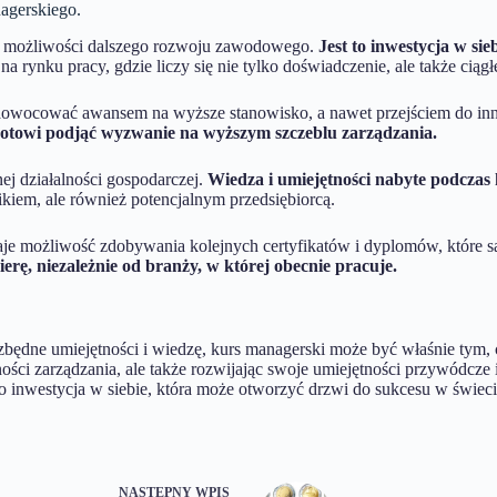
agerskiego.
e możliwości dalszego rozwoju zawodowego.
Jest to inwestycja w si
a rynku pracy, gdzie liczy się nie tylko doświadczenie, ale także ciąg
aowocować awansem na wyższe stanowisko, a nawet przejściem do innej
gotowi podjąć wyzwanie na wyższym szczeblu zarządzania.
ej działalności gospodarczej.
Wiedza i umiejętności nabyte podczas 
ikiem, ale również potencjalnym przedsiębiorcą.
e możliwość zdobywania kolejnych certyfikatów i dyplomów, które są 
ę, niezależnie od branży, w której obecnie pracuje.
iezbędne umiejętności i wiedzę, kurs managerski może być właśnie tym
ności zarządzania, ale także rozwijając swoje umiejętności przywódcze 
To inwestycja w siebie, która może otworzyć drzwi do sukcesu w świeci
NASTĘPNY
WPIS