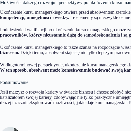
Możliwości dalszego rozwoju i perspektywy po ukończeniu kursu man
Ukończenie kursu managerskiego otwiera przed absolwentem szeroki
kompetencji, umiejętności i wiedzy.
Te elementy są niezwykle cenne n
Podniesienie kwalifikacji po ukończeniu kursu managerskiego może z
pracowników, którzy nieustannie dążą do samodoskonalenia i są 
Ukończenie kursu managerskiego to także szansa na rozpoczęcie własn
biznesem.
Dzięki temu, absolwent staje się nie tylko lepszym pracown
W długoterminowej perspektywie, ukończenie kursu managerskiego daj
W ten sposób, absolwent może konsekwentnie budować swoją karier
Podsumowanie
Jeśli marzysz o rozwoju kariery w świecie biznesu i chcesz zdobyć n
katalizatorem swojej kariery, zdobywając nie tylko praktyczne umiejęt
dłużej i zacznij eksplorować możliwości, jakie daje kurs managerski. 