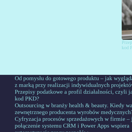
Przep
kod 
Od pomysłu do gotowego produktu – jak wygląd
z marką przy realizacji indywidualnych projekt
Przepisy podatkowe a profil działalności, czyli 
kod PKD?
Outsourcing w branży health & beauty. Kiedy wa
zewnętrznego producenta wyrobów medycznych
Cyfryzacja procesów sprzedażowych w firmie – 
połączenie systemu CRM i Power Apps wspiera