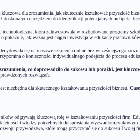
 kluczowa dla zrozumienia, jak skutecznie kształtować przyszłość biz
doskonałym narzędziem do identyfikacji potencjalnych pułapek i błę
ma technologiczna, która zainwestowała w rozbudowane programy szk
 To pokazuje, jak ważna jest ciągła inwestycja w edukację pracowników
 zdecydowała się na masowe szkolenia online bez wcześniejszego zroz
przypomina o konieczności indywidualnego podejścia do procesu edukac
zrozumienia, co doprowadziło do sukcesu lub porażki, jest kluczow
 sprawdzonych rozwiązań.
st niezbędna dla skutecznego kształtowania przyszłości biznesu.
Case
ków odgrywają kluczową rolę w kształtowaniu przyszłości firm. Eduka
jętności i wiedzy potrzebnych do sprostania wyzwaniom rynkowym. Da
ozwoju przywództwa, które mogą przyczynić się do sukcesu Twojej firmy