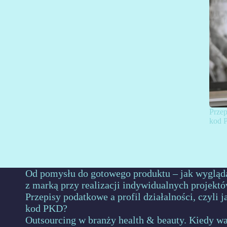
Przep
kod 
Od pomysłu do gotowego produktu – jak wygląd
z marką przy realizacji indywidualnych projekt
Przepisy podatkowe a profil działalności, czyli 
kod PKD?
Outsourcing w branży health & beauty. Kiedy wa