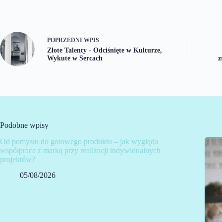
POPRZEDNI
WPIS
Złote Talenty - Odciśnięte w Kulturze,
Wykute w Sercach
z
Podobne wpisy
Od pomysłu do gotowego produktu – jak wygląda
współpraca z marką przy realizacji indywidualnych
projektów?
05/08/2026