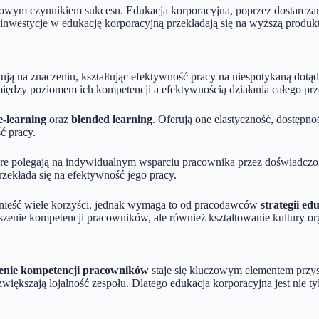
czowym czynnikiem sukcesu. Edukacja korporacyjna, poprzez dostarcza
inwestycje w edukację korporacyjną przekładają się na wyższą produkt
ują na znaczeniu, kształtując efektywność pracy na niespotykaną dotą
ędzy poziomem ich kompetencji a efektywnością działania całego prz
e-learning
oraz
blended learning
. Oferują one elastyczność, dostępno
ć pracy.
re polegają na indywidualnym wsparciu pracownika przez doświadczon
zekłada się na efektywność jego pracy.
nieść wiele korzyści, jednak wymaga to od pracodawców
strategii ed
oszenie kompetencji pracowników, ale również kształtowanie kultury or
lenie kompetencji pracowników
staje się kluczowym elementem przys
ększają lojalność zespołu. Dlatego edukacja korporacyjna jest nie ty