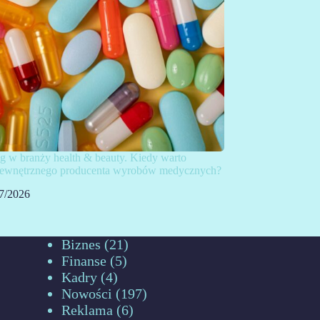
g w branży health & beauty. Kiedy warto
 zewnętrznego producenta wyrobów medycznych?
7/2026
Biznes
(21)
Finanse
(5)
Kadry
(4)
Nowości
(197)
Reklama
(6)