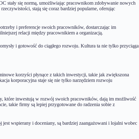
y MOOC stały się normą, umożliwiając pracownikom zdobywanie nowych
zeczywistości, stają się coraz bardziej popularne, oferując
 potrzeby i preferencje swoich pracowników, dostarczając im
niejszej relacji między pracownikiem a organizacją.
omysły i gotowość do ciągłego rozwoju. Kultura ta nie tylko przyciąga
inowe korzyści płynące z takich inwestycji, takie jak zwiększona
acja korporacyjna staje się nie tylko narzędziem rozwoju
rmy, które inwestują w rozwój swoich pracowników, dają im możliwość
e, takie firmy są lepiej przygotowane do radzenia sobie z
jest wspierany i doceniany, są bardziej zaangażowani i lojalni wobec