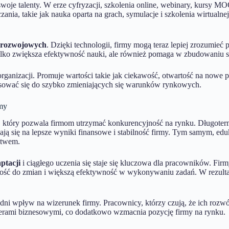
ą swoje talenty. W erze cyfryzacji, szkolenia online, webinary, kurs
ia, takie jak nauka oparta na grach, symulacje i szkolenia wirtualnej r
k rozwojowych
. Dzięki technologii, firmy mogą teraz lepiej zrozumieć
tylko zwiększa efektywność nauki, ale również pomaga w zbudowaniu sil
rganizacji. Promuje wartości takie jak ciekawość, otwartość na nowe p
stosować się do szybko zmieniających się warunków rynkowych.
my
i, który pozwala firmom utrzymać konkurencyjność na rynku. Długoterm
ją się na lepsze wyniki finansowe i stabilność firmy. Tym samym, eduk
stwem.
ptacji
i ciągłego uczenia się staje się kluczowa dla pracowników. Fi
wość do zmian i większą efektywność w wykonywaniu zadań. W rezultaci
ni wpływ na wizerunek firmy. Pracownicy, którzy czują, że ich rozwój 
artnerami biznesowymi, co dodatkowo wzmacnia pozycję firmy na rynku.