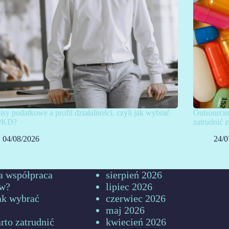
isy podatkowe a profil działalności, czyli jak wybrać
Outsourcin
PKD?
zatrudnić
04/08/2026
24/0
a współpraca
sierpień 2026
ów?
lipiec 2026
jak wybrać
czerwiec 2026
maj 2026
rto zatrudnić
kwiecień 2026