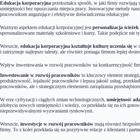
Edukacja korporacyjna
przekształca sposób, w jaki firmy rozwijaj
umiejętności bez opuszczania miejsca pracy. Innowacyjne metody nauczan
pracownikom angażujące i efektywne doświadczenia edukacyjne.
Ważnym aspektem edukacji korporacyjnej jest
personalizacja ścieże
spersonalizowane materiały szkoleniowe i kursy. Takie podejście nie 
Wreszcie,
edukacja korporacyjna kształtuje kulturę uczenia się
w o
i zatrzymuje najlepsze talenty, ale również pomaga firmom lepiej do
Wpływ inwestowania w rozwój pracowników na konkurencyjność fir
Inwestowanie w rozwój pracowników
to kluczowy element strategi
produktywność, lojalność pracowników i lepsza jakość usług, przekłada
pracowników, ale i strategicznym elementem zarządzania przedsiębior
W erze cyfryzacji i ciągłych zmian technologicznych,
umiejętność ada
zdobycia nowych umiejętności i wiedzy, co przekłada się na ich goto
nieprzewidywalnymi wyzwaniami rynkowymi.
Wreszcie,
inwestycje w rozwój pracowników
mają również bezpośred
firmy. To z kolei przekłada się na pozytywne relacje z klientami i p