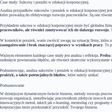
Case study: Sukcesy i porażki w edukacji korporacyjnej.
Analiza przypadków sukcesów i porażek w edukacji korporacyjnej jest
które prowadzą do efektywnego rozwoju pracowników. Są one również 
Przykładem sukcesu w edukacji korporacyjnej może być globalna fir
pracowników, ale również zmotywować ich do dalszego rozwoju
.
W kontekście porażek, warto zwrócić uwagę na sytuację firmy, która
zaangażowanie i brak znaczącej poprawy w wynikach pracy
. To 
Ważnym elementem każdego case study jest analiza i refleksja.
Próba 
uniknięcie powtarzania błędów, ale również skuteczne wykorzystanie
Podsumowując, analiza sukcesów i porażek w edukacji korporacyjnej je
praktyk, a także potencjalnych błędów
, które należy unikać.
Podsumowanie
W dzisiejszym dynamicznym świecie biznesu, metody rozwoju pracowni
rozwoju organizacji, umożliwiając pracownikom zdobycie nowych umie
innowacyjnych metod, takich jak e-learning, mentoring czy programy r
korporacyjna może przekształcić przyszłość Twojego biznesu.