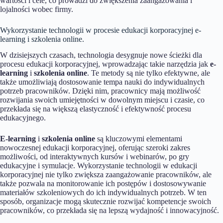
wartości i cele, co prowadzi do zwiększenia zaangażowania i
lojalności wobec firmy.
Wykorzystanie technologii w procesie edukacji korporacyjnej e-
learning i szkolenia online.
W dzisiejszych czasach, technologia desygnuje nowe ścieżki dla
procesu edukacji korporacyjnej, wprowadzając takie narzędzia jak
e-
learning
i
szkolenia online
. Te metody są nie tylko efektywne, ale
także umożliwiają dostosowanie tempa nauki do indywidualnych
potrzeb pracowników. Dzięki nim, pracownicy mają możliwość
rozwijania swoich umiejętności w dowolnym miejscu i czasie, co
przekłada się na większą elastyczność i efektywność procesu
edukacyjnego.
E-learning
i
szkolenia online
są kluczowymi elementami
nowoczesnej edukacji korporacyjnej, oferując szeroki zakres
możliwości, od interaktywnych kursów i webinarów, po gry
edukacyjne i symulacje. Wykorzystanie technologii w edukacji
korporacyjnej nie tylko zwiększa zaangażowanie pracowników, ale
także pozwala na monitorowanie ich postępów i dostosowywanie
materiałów szkoleniowych do ich indywidualnych potrzeb. W ten
sposób, organizacje mogą skutecznie rozwijać kompetencje swoich
pracowników, co przekłada się na lepszą wydajność i innowacyjność.