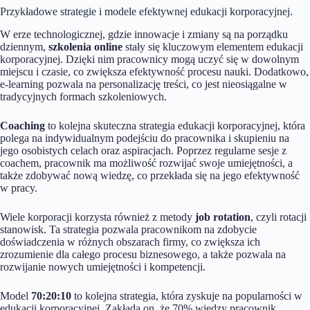
Przykładowe strategie i modele efektywnej edukacji korporacyjnej.
W erze technologicznej, gdzie innowacje i zmiany są na porządku
dziennym,
szkolenia online
stały się kluczowym elementem edukacji
korporacyjnej. Dzięki nim pracownicy mogą uczyć się w dowolnym
miejscu i czasie, co zwiększa efektywność procesu nauki. Dodatkowo,
e-learning pozwala na personalizację treści, co jest nieosiągalne w
tradycyjnych formach szkoleniowych.
Coaching
to kolejna skuteczna strategia edukacji korporacyjnej, która
polega na indywidualnym podejściu do pracownika i skupieniu na
jego osobistych celach oraz aspiracjach. Poprzez regularne sesje z
coachem, pracownik ma możliwość rozwijać swoje umiejętności, a
także zdobywać nową wiedzę, co przekłada się na jego efektywność
w pracy.
Wiele korporacji korzysta również z metody
job rotation
, czyli rotacji
stanowisk. Ta strategia pozwala pracownikom na zdobycie
doświadczenia w różnych obszarach firmy, co zwiększa ich
zrozumienie dla całego procesu biznesowego, a także pozwala na
rozwijanie nowych umiejętności i kompetencji.
Model
70:20:10
to kolejna strategia, która zyskuje na popularności w
edukacji korporacyjnej. Zakłada on, że 70% wiedzy pracownik