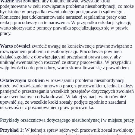
Ważne jest również
, aby dokumentować wszystkie kroki
podejmowane w celu rozwiązania problemu niesubordynacji, co może
być istotne w przypadku ewentualnego postępowania sądowego.
Konieczne jest udokumentowanie naruszeń regulaminu pracy oraz
reakcji pracodawcy na te naruszenia. W przypadku eskalacji sytuacji,
warto skorzystać z pomocy prawnika specjalizującego się w prawie
pracy.
Warto również
zwrócić uwagę na konsekwencje prawne związane z
rozwiązaniem problemu niesubordynacji. Pracodawca powinien
działać zgodnie z obowiązującymi przepisami prawa pracy, aby
uniknąć ewentualnych roszczeń ze strony pracownika. W przypadku
wątpliwości co do procedury, warto skonsultować się z prawnikiem.
Ostatecznym krokiem
w rozwiązaniu problemu niesubordynacji
może być rozwiązanie umowy o pracę z pracownikiem, jednak należy
pamiętać o przestrzeganiu wszelkich przepisów dotyczących zwolnień
oraz ewentualnych odszkodowań. W takiej sytuacji warto również
upewnić się, że wszelkie kroki zostały podjęte zgodnie z zasadami
uczciwości i z poszanowaniem praw pracownika.
Przykłady orzecznictwa dotyczącego niesubordynacji w miejscu pracy
Przykład 1:
W jednej z spraw sądowych pracownik został zwolniony