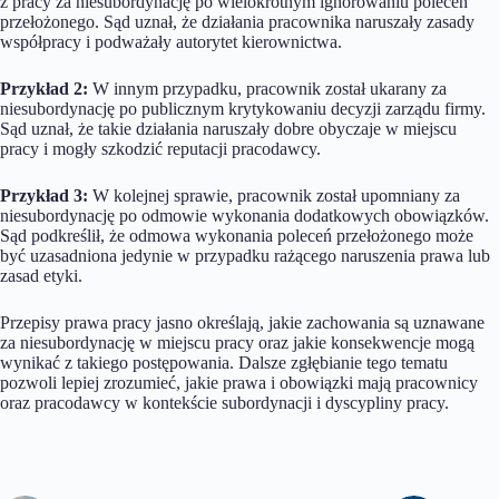
z pracy za niesubordynację po wielokrotnym ignorowaniu poleceń
przełożonego. Sąd uznał, że działania pracownika naruszały zasady
współpracy i podważały autorytet kierownictwa.
Przykład 2:
W innym przypadku, pracownik został ukarany za
niesubordynację po publicznym krytykowaniu decyzji zarządu firmy.
Sąd uznał, że takie działania naruszały dobre obyczaje w miejscu
pracy i mogły szkodzić reputacji pracodawcy.
Przykład 3:
W kolejnej sprawie, pracownik został upomniany za
niesubordynację po odmowie wykonania dodatkowych obowiązków.
Sąd podkreślił, że odmowa wykonania poleceń przełożonego może
być uzasadniona jedynie w przypadku rażącego naruszenia prawa lub
zasad etyki.
Przepisy prawa pracy jasno określają, jakie zachowania są uznawane
za niesubordynację w miejscu pracy oraz jakie konsekwencje mogą
wynikać z takiego postępowania. Dalsze zgłębianie tego tematu
pozwoli lepiej zrozumieć, jakie prawa i obowiązki mają pracownicy
oraz pracodawcy w kontekście subordynacji i dyscypliny pracy.