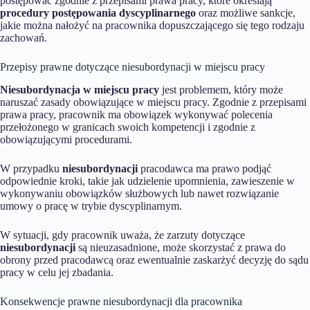
postępować zgodnie z przepisami prawa pracy, które określają
procedury postępowania dyscyplinarnego
oraz możliwe sankcje,
jakie można nałożyć na pracownika dopuszczającego się tego rodzaju
zachowań.
Przepisy prawne dotyczące niesubordynacji w miejscu pracy
Niesubordynacja w miejscu pracy
jest problemem, który może
naruszać zasady obowiązujące w miejscu pracy. Zgodnie z przepisami
prawa pracy, pracownik ma obowiązek wykonywać polecenia
przełożonego w granicach swoich kompetencji i zgodnie z
obowiązującymi procedurami.
W przypadku
niesubordynacji
pracodawca ma prawo podjąć
odpowiednie kroki, takie jak udzielenie upomnienia, zawieszenie w
wykonywaniu obowiązków służbowych lub nawet rozwiązanie
umowy o pracę w trybie dyscyplinarnym.
W sytuacji, gdy pracownik uważa, że zarzuty dotyczące
niesubordynacji
są nieuzasadnione, może skorzystać z prawa do
obrony przed pracodawcą oraz ewentualnie zaskarżyć decyzję do sądu
pracy w celu jej zbadania.
Konsekwencje prawne niesubordynacji dla pracownika