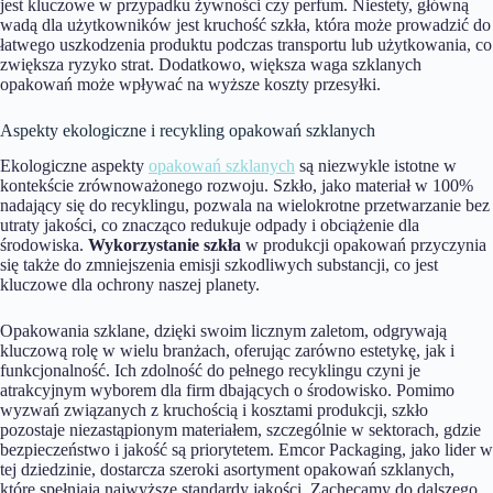
jest kluczowe w przypadku żywności czy perfum. Niestety, główną
wadą dla użytkowników jest kruchość szkła, która może prowadzić do
łatwego uszkodzenia produktu podczas transportu lub użytkowania, co
zwiększa ryzyko strat. Dodatkowo, większa waga szklanych
opakowań może wpływać na wyższe koszty przesyłki.
Aspekty ekologiczne i recykling opakowań szklanych
Ekologiczne aspekty
opakowań szklanych
są niezwykle istotne w
kontekście zrównoważonego rozwoju. Szkło, jako materiał w 100%
nadający się do recyklingu, pozwala na wielokrotne przetwarzanie bez
utraty jakości, co znacząco redukuje odpady i obciążenie dla
środowiska.
Wykorzystanie szkła
w produkcji opakowań przyczynia
się także do zmniejszenia emisji szkodliwych substancji, co jest
kluczowe dla ochrony naszej planety.
Opakowania szklane, dzięki swoim licznym zaletom, odgrywają
kluczową rolę w wielu branżach, oferując zarówno estetykę, jak i
funkcjonalność. Ich zdolność do pełnego recyklingu czyni je
atrakcyjnym wyborem dla firm dbających o środowisko. Pomimo
wyzwań związanych z kruchością i kosztami produkcji, szkło
pozostaje niezastąpionym materiałem, szczególnie w sektorach, gdzie
bezpieczeństwo i jakość są priorytetem. Emcor Packaging, jako lider w
tej dziedzinie, dostarcza szeroki asortyment opakowań szklanych,
które spełniają najwyższe standardy jakości. Zachęcamy do dalszego