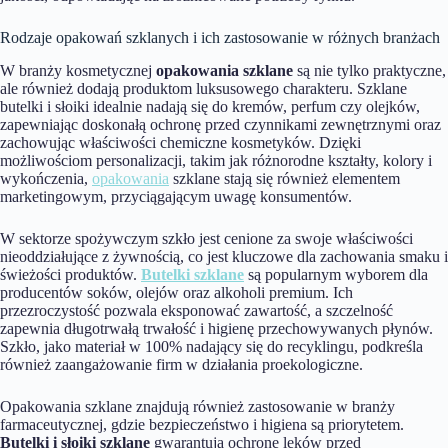
Rodzaje opakowań szklanych i ich zastosowanie w różnych branżach
W branży kosmetycznej
opakowania szklane
są nie tylko praktyczne,
ale również dodają produktom luksusowego charakteru. Szklane
butelki i słoiki idealnie nadają się do kremów, perfum czy olejków,
zapewniając doskonałą ochronę przed czynnikami zewnętrznymi oraz
zachowując właściwości chemiczne kosmetyków. Dzięki
możliwościom personalizacji, takim jak różnorodne kształty, kolory i
wykończenia,
opakowania
szklane stają się również elementem
marketingowym, przyciągającym uwagę konsumentów.
W sektorze spożywczym szkło jest cenione za swoje właściwości
nieoddziałujące z żywnością, co jest kluczowe dla zachowania smaku i
świeżości produktów.
Butelki szklane
są popularnym wyborem dla
producentów soków, olejów oraz alkoholi premium. Ich
przezroczystość pozwala eksponować zawartość, a szczelność
zapewnia długotrwałą trwałość i higienę przechowywanych płynów.
Szkło, jako materiał w 100% nadający się do recyklingu, podkreśla
również zaangażowanie firm w działania proekologiczne.
Opakowania szklane znajdują również zastosowanie w branży
farmaceutycznej, gdzie bezpieczeństwo i higiena są priorytetem.
Butelki i słoiki szklane
gwarantują ochronę leków przed