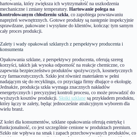
hartowania, który zwiększa ich wytrzymałość na uszkodzenia
mechaniczne i zmiany temperatury.
Hartowanie polega na
kontrolowanym chłodzeniu szkła
, co zapobiega powstawaniu
naprężeń wewnętrznych. Gotowe produkty są następnie inspekcyjnie
sprawdzane, pakowane i wysyłane do klientów, kończąc tym samym
cały proces produkcji.
Zalety i wady opakowań szklanych z perspektywy producenta i
konsumenta
Opakowania szklane, z perspektywy producenta, oferują szereg
korzyści, takich jak wysoka odporność na reakcje chemiczne, co
zapewnia bezpieczeństwo produktów spożywczych, kosmetycznych
czy farmaceutycznych. Szkło jest również materiałem w pełni
nadającym się do recyklingu, co przyciąga firmy dbające o ekologię.
Jednakże, produkcja szkła wymaga znacznych nakładów
energetycznych i precyzyjnej kontroli procesu, co może prowadzić do
wyższych kosztów produkcji.
Słoiki szklane
są przykładem produktu,
który łączy te zalety, będąc jednocześnie atrakcyjnym wyborem dla
wielu branż.
Z kolei dla konsumentów, szklane opakowania oferują estetykę i
funkcjonalność, co jest szczególnie cenione w produktach premium.
Szkło nie wpływa na smak i zapach przechowywanych produktów, co