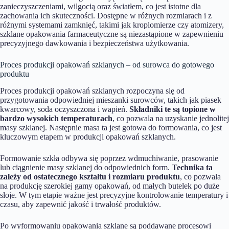
zanieczyszczeniami, wilgocią oraz światłem, co jest istotne dla
zachowania ich skuteczności. Dostępne w różnych rozmiarach i z
różnymi systemami zamknięć, takimi jak kroplomierze czy atomizery,
szklane opakowania farmaceutyczne są niezastąpione w zapewnieniu
precyzyjnego dawkowania i bezpieczeństwa użytkowania.
Proces produkcji opakowań szklanych – od surowca do gotowego
produktu
Proces produkcji opakowań szklanych rozpoczyna się od
przygotowania odpowiedniej mieszanki surowców, takich jak piasek
kwarcowy, soda oczyszczona i wapień.
Składniki te są topione w
bardzo wysokich temperaturach
, co pozwala na uzyskanie jednolitej
masy szklanej. Następnie masa ta jest gotowa do formowania, co jest
kluczowym etapem w produkcji opakowań szklanych.
Formowanie szkła odbywa się poprzez wdmuchiwanie, prasowanie
lub ciągnienie masy szklanej do odpowiednich form.
Technika ta
zależy od ostatecznego kształtu i rozmiaru produktu
, co pozwala
na produkcję szerokiej gamy opakowań, od małych butelek po duże
słoje. W tym etapie ważne jest precyzyjne kontrolowanie temperatury i
czasu, aby zapewnić jakość i trwałość produktów.
Po wyformowaniu opakowania szklane są poddawane procesowi