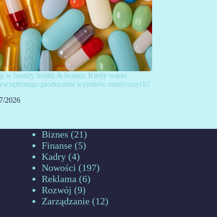
g w branży health & beauty. Kiedy warto
 zewnętrznego producenta wyrobów medycznych?
7/2026
Biznes
(21)
Finanse
(5)
Kadry
(4)
Nowości
(197)
Reklama
(6)
Rozwój
(9)
Zarządzanie
(12)