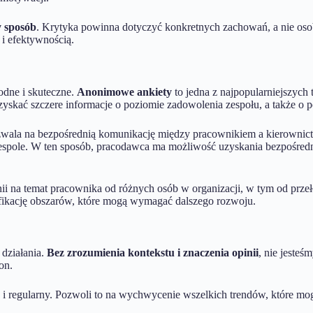
 sposób
. Krytyka powinna dotyczyć konkretnych zachowań, a nie osob
 i efektywnością.
odne i skuteczne.
Anonimowe ankiety
to jedna z najpopularniejszych
kać szczere informacje o poziomie zadowolenia zespołu, a także o p
pozwala na bezpośrednią komunikację między pracownikiem a kierownic
espole. W ten sposób, pracodawca ma możliwość uzyskania bezpośredni
inii na temat pracownika od różnych osób w organizacji, w tym od prz
ntyfikację obszarów, które mogą wymagać dalszego rozwoju.
 działania.
Bez zrozumienia kontekstu i znaczenia opinii
, nie jeste
on.
regularny. Pozwoli to na wychwycenie wszelkich trendów, które mogą