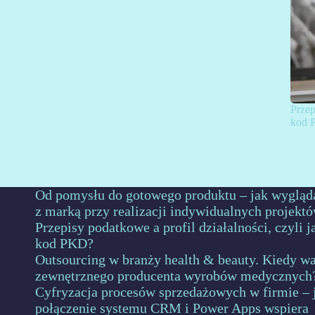
Przep
kod 
Od pomysłu do gotowego produktu – jak wygląd
z marką przy realizacji indywidualnych projekt
Przepisy podatkowe a profil działalności, czyli 
kod PKD?
Outsourcing w branży health & beauty. Kiedy wa
zewnętrznego producenta wyrobów medycznych
Cyfryzacja procesów sprzedażowych w firmie – 
połączenie systemu CRM i Power Apps wspiera