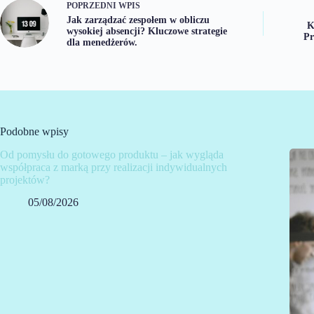
POPRZEDNI
WPIS
Jak zarządzać zespołem w obliczu
K
wysokiej absencji? Kluczowe strategie
Pr
dla menedżerów.
Podobne wpisy
Od pomysłu do gotowego produktu – jak wygląda
współpraca z marką przy realizacji indywidualnych
projektów?
05/08/2026