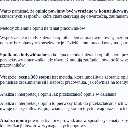
Warto pamiętać, że
opinie powinny być wyrażane w konstruktywny
skutecznych zespołów, które charakteryzują się otwartością, zaufaniem
Metody zbierania opinii na temat pracowników
Współczesne metody zbierania opinii na temat pracowników są różnor
odczuć bez obawy o konsekwencje. Dzięki temu, pracodawcy mogą uzys
Spotkania indywidualne
to kolejna metoda zbierania opinii, która 
perspektywy pracownika, ale również budują zaufanie i otwartość w z
pracowników.
Wreszcie,
ocena 360 stopni
jest metodą, która umożliwia zebranie op
pełniejsze zrozumienie sił i słabości pracownika, jak również na ide
Analiza i interpretacja opinii Jak przekształcić opinie w działania
Analiza i interpretacja opinii to pierwszy krok do przekształcania ich w
uwagę na częstotliwość pojawiania się konkretnych uwag oraz na ich t
Analiza opinii
powinna być przeprowadzana w sposób systematyczny i 
identyfikacji obszarów wymagających poprawy.