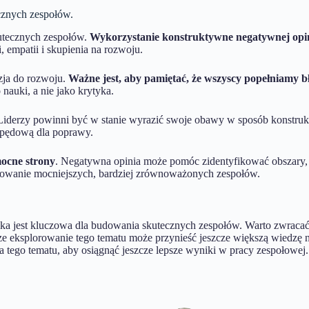
cznych zespołów.
utecznych zespołów.
Wykorzystanie konstruktywne negatywnej opin
, empatii i skupienia na rozwoju.
zja do rozwoju.
Ważne jest, aby pamiętać, że wszyscy popełniamy b
nauki, a nie jako krytyka.
 Liderzy powinni być w stanie wyrazić swoje obawy w sposób konstruk
napędową dla poprawy.
mocne strony
. Negatywna opinia może pomóc zidentyfikować obszary, 
dowanie mocniejszych, bardziej zrównoważonych zespołów.
nika jest kluczowa dla budowania skutecznych zespołów. Warto zwraca
e eksplorowanie tego tematu może przynieść jeszcze większą wiedzę n
tego tematu, aby osiągnąć jeszcze lepsze wyniki w pracy zespołowej.