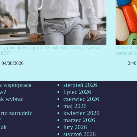
isy podatkowe a profil działalności, czyli jak wybrać
Outsourcin
PKD?
zatrudnić
04/08/2026
24/0
a współpraca
sierpień 2026
ów?
lipiec 2026
jak wybrać
czerwiec 2026
maj 2026
rto zatrudnić
kwiecień 2026
?
marzec 2026
jak
luty 2026
styczeń 2026