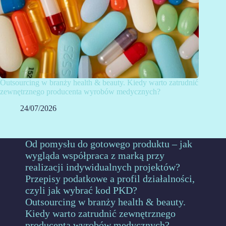
Outsourcing w branży health & beauty. Kiedy warto zatrudnić
zewnętrznego producenta wyrobów medycznych?
24/07/2026
Od pomysłu do gotowego produktu – jak
wygląda współpraca z marką przy
realizacji indywidualnych projektów?
Przepisy podatkowe a profil działalności,
czyli jak wybrać kod PKD?
Outsourcing w branży health & beauty.
Kiedy warto zatrudnić zewnętrznego
producenta wyrobów medycznych?