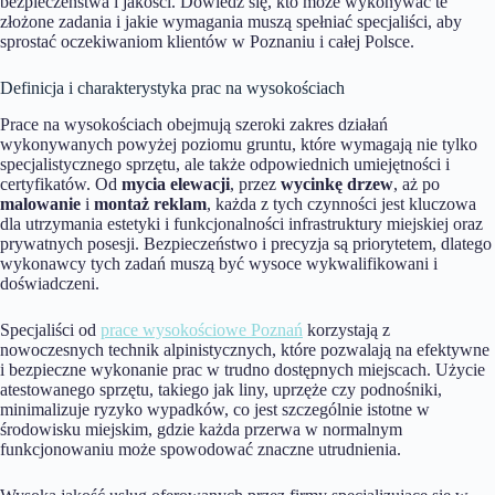
bezpieczeństwa i jakości. Dowiedz się, kto może wykonywać te
złożone zadania i jakie wymagania muszą spełniać specjaliści, aby
sprostać oczekiwaniom klientów w Poznaniu i całej Polsce.
Definicja i charakterystyka prac na wysokościach
Prace na wysokościach obejmują szeroki zakres działań
wykonywanych powyżej poziomu gruntu, które wymagają nie tylko
specjalistycznego sprzętu, ale także odpowiednich umiejętności i
certyfikatów. Od
mycia elewacji
, przez
wycinkę drzew
, aż po
malowanie
i
montaż reklam
, każda z tych czynności jest kluczowa
dla utrzymania estetyki i funkcjonalności infrastruktury miejskiej oraz
prywatnych posesji. Bezpieczeństwo i precyzja są priorytetem, dlatego
wykonawcy tych zadań muszą być wysoce wykwalifikowani i
doświadczeni.
Specjaliści od
prace wysokościowe Poznań
korzystają z
nowoczesnych technik alpinistycznych, które pozwalają na efektywne
i bezpieczne wykonanie prac w trudno dostępnych miejscach. Użycie
atestowanego sprzętu, takiego jak liny, uprzęże czy podnośniki,
minimalizuje ryzyko wypadków, co jest szczególnie istotne w
środowisku miejskim, gdzie każda przerwa w normalnym
funkcjonowaniu może spowodować znaczne utrudnienia.