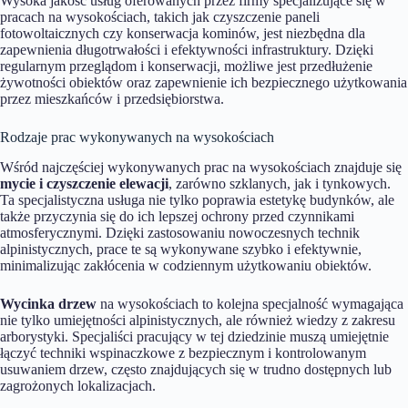
Wysoka jakość usług oferowanych przez firmy specjalizujące się w
pracach na wysokościach, takich jak czyszczenie paneli
fotowoltaicznych czy konserwacja kominów, jest niezbędna dla
zapewnienia długotrwałości i efektywności infrastruktury. Dzięki
regularnym przeglądom i konserwacji, możliwe jest przedłużenie
żywotności obiektów oraz zapewnienie ich bezpiecznego użytkowania
przez mieszkańców i przedsiębiorstwa.
Rodzaje prac wykonywanych na wysokościach
Wśród najczęściej wykonywanych prac na wysokościach znajduje się
mycie i czyszczenie elewacji
, zarówno szklanych, jak i tynkowych.
Ta specjalistyczna usługa nie tylko poprawia estetykę budynków, ale
także przyczynia się do ich lepszej ochrony przed czynnikami
atmosferycznymi. Dzięki zastosowaniu nowoczesnych technik
alpinistycznych, prace te są wykonywane szybko i efektywnie,
minimalizując zakłócenia w codziennym użytkowaniu obiektów.
Wycinka drzew
na wysokościach to kolejna specjalność wymagająca
nie tylko umiejętności alpinistycznych, ale również wiedzy z zakresu
arborystyki. Specjaliści pracujący w tej dziedzinie muszą umiejętnie
łączyć techniki wspinaczkowe z bezpiecznym i kontrolowanym
usuwaniem drzew, często znajdujących się w trudno dostępnych lub
zagrożonych lokalizacjach.