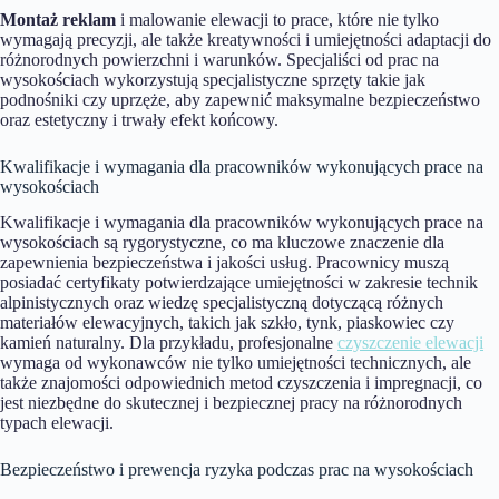
Montaż reklam
i malowanie elewacji to prace, które nie tylko
wymagają precyzji, ale także kreatywności i umiejętności adaptacji do
różnorodnych powierzchni i warunków. Specjaliści od prac na
wysokościach wykorzystują specjalistyczne sprzęty takie jak
podnośniki czy uprzęże, aby zapewnić maksymalne bezpieczeństwo
oraz estetyczny i trwały efekt końcowy.
Kwalifikacje i wymagania dla pracowników wykonujących prace na
wysokościach
Kwalifikacje i wymagania dla pracowników wykonujących prace na
wysokościach są rygorystyczne, co ma kluczowe znaczenie dla
zapewnienia bezpieczeństwa i jakości usług. Pracownicy muszą
posiadać certyfikaty potwierdzające umiejętności w zakresie technik
alpinistycznych oraz wiedzę specjalistyczną dotyczącą różnych
materiałów elewacyjnych, takich jak szkło, tynk, piaskowiec czy
kamień naturalny. Dla przykładu, profesjonalne
czyszczenie elewacji
wymaga od wykonawców nie tylko umiejętności technicznych, ale
także znajomości odpowiednich metod czyszczenia i impregnacji, co
jest niezbędne do skutecznej i bezpiecznej pracy na różnorodnych
typach elewacji.
Bezpieczeństwo i prewencja ryzyka podczas prac na wysokościach