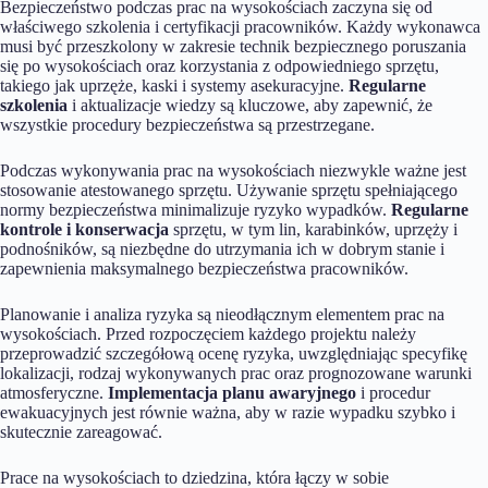
Bezpieczeństwo podczas prac na wysokościach zaczyna się od
właściwego szkolenia i certyfikacji pracowników. Każdy wykonawca
musi być przeszkolony w zakresie technik bezpiecznego poruszania
się po wysokościach oraz korzystania z odpowiedniego sprzętu,
takiego jak uprzęże, kaski i systemy asekuracyjne.
Regularne
szkolenia
i aktualizacje wiedzy są kluczowe, aby zapewnić, że
wszystkie procedury bezpieczeństwa są przestrzegane.
Podczas wykonywania prac na wysokościach niezwykle ważne jest
stosowanie atestowanego sprzętu. Używanie sprzętu spełniającego
normy bezpieczeństwa minimalizuje ryzyko wypadków.
Regularne
kontrole i konserwacja
sprzętu, w tym lin, karabinków, uprzęży i
podnośników, są niezbędne do utrzymania ich w dobrym stanie i
zapewnienia maksymalnego bezpieczeństwa pracowników.
Planowanie i analiza ryzyka są nieodłącznym elementem prac na
wysokościach. Przed rozpoczęciem każdego projektu należy
przeprowadzić szczegółową ocenę ryzyka, uwzględniając specyfikę
lokalizacji, rodzaj wykonywanych prac oraz prognozowane warunki
atmosferyczne.
Implementacja planu awaryjnego
i procedur
ewakuacyjnych jest równie ważna, aby w razie wypadku szybko i
skutecznie zareagować.
Prace na wysokościach to dziedzina, która łączy w sobie