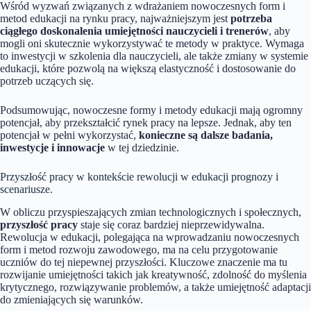
Wśród wyzwań związanych z wdrażaniem nowoczesnych form i
metod edukacji na rynku pracy, najważniejszym jest
potrzeba
ciągłego doskonalenia umiejętności nauczycieli i trenerów
, aby
mogli oni skutecznie wykorzystywać te metody w praktyce. Wymaga
to inwestycji w szkolenia dla nauczycieli, ale także zmiany w systemie
edukacji, które pozwolą na większą elastyczność i dostosowanie do
potrzeb uczących się.
Podsumowując, nowoczesne formy i metody edukacji mają ogromny
potencjał, aby przekształcić rynek pracy na lepsze. Jednak, aby ten
potencjał w pełni wykorzystać,
konieczne są dalsze badania,
inwestycje i innowacje
w tej dziedzinie.
Przyszłość pracy w kontekście rewolucji w edukacji prognozy i
scenariusze.
W obliczu przyspieszających zmian technologicznych i społecznych,
przyszłość pracy
staje się coraz bardziej nieprzewidywalna.
Rewolucja w edukacji, polegająca na wprowadzaniu nowoczesnych
form i metod rozwoju zawodowego, ma na celu przygotowanie
uczniów do tej niepewnej przyszłości. Kluczowe znaczenie ma tu
rozwijanie umiejętności takich jak kreatywność, zdolność do myślenia
krytycznego, rozwiązywanie problemów, a także umiejętność adaptacji
do zmieniających się warunków.