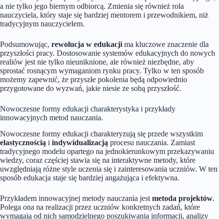
a nie tylko jego biernym odbiorcą. Zmienia się również rola
nauczyciela, który staje się bardziej mentorem i przewodnikiem, niż
tradycyjnym nauczycielem.
Podsumowując,
rewolucja w edukacji
ma kluczowe znaczenie dla
przyszłości pracy. Dostosowanie systemów edukacyjnych do nowych
realiów jest nie tylko nieuniknione, ale również niezbędne, aby
sprostać rosnącym wymaganiom rynku pracy. Tylko w ten sposób
możemy zapewnić, że przyszłe pokolenia będą odpowiednio
przygotowane do wyzwań, jakie niesie ze sobą przyszłość.
Nowoczesne formy edukacji charakterystyka i przykłady
innowacyjnych metod nauczania.
Nowoczesne formy edukacji charakteryzują się przede wszystkim
elastycznością
i
indywidualizacją
procesu nauczania. Zamiast
tradycyjnego modelu opartego na jednokierunkowym przekazywaniu
wiedzy, coraz częściej stawia się na interaktywne metody, które
uwzględniają różne style uczenia się i zainteresowania uczniów. W ten
sposób edukacja staje się bardziej angażująca i efektywna.
Przykładem innowacyjnej metody nauczania jest
metoda projektów
.
Polega ona na realizacji przez uczniów konkretnych zadań, które
wymagają od nich samodzielnego poszukiwania informacji, analizy