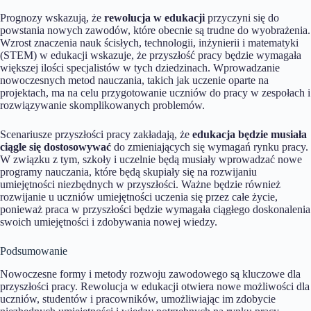
Prognozy wskazują, że
rewolucja w edukacji
przyczyni się do
powstania nowych zawodów, które obecnie są trudne do wyobrażenia.
Wzrost znaczenia nauk ścisłych, technologii, inżynierii i matematyki
(STEM) w edukacji wskazuje, że przyszłość pracy będzie wymagała
większej ilości specjalistów w tych dziedzinach. Wprowadzanie
nowoczesnych metod nauczania, takich jak uczenie oparte na
projektach, ma na celu przygotowanie uczniów do pracy w zespołach i
rozwiązywanie skomplikowanych problemów.
Scenariusze przyszłości pracy zakładają, że
edukacja będzie musiała
ciągle się dostosowywać
do zmieniających się wymagań rynku pracy.
W związku z tym, szkoły i uczelnie będą musiały wprowadzać nowe
programy nauczania, które będą skupiały się na rozwijaniu
umiejętności niezbędnych w przyszłości. Ważne będzie również
rozwijanie u uczniów umiejętności uczenia się przez całe życie,
ponieważ praca w przyszłości będzie wymagała ciągłego doskonalenia
swoich umiejętności i zdobywania nowej wiedzy.
Podsumowanie
Nowoczesne formy i metody rozwoju zawodowego są kluczowe dla
przyszłości pracy. Rewolucja w edukacji otwiera nowe możliwości dla
uczniów, studentów i pracowników, umożliwiając im zdobycie