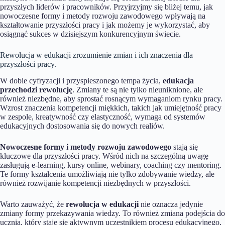
przyszłych liderów i pracowników. Przyjrzyjmy się bliżej temu, jak
nowoczesne formy i metody rozwoju zawodowego wpływają na
kształtowanie przyszłości pracy i jak możemy je wykorzystać, aby
osiągnąć sukces w dzisiejszym konkurencyjnym świecie.
Rewolucja w edukacji zrozumienie zmian i ich znaczenia dla
przyszłości pracy.
W dobie cyfryzacji i przyspieszonego tempa życia,
edukacja
przechodzi rewolucję
. Zmiany te są nie tylko nieuniknione, ale
również niezbędne, aby sprostać rosnącym wymaganiom rynku pracy.
Wzrost znaczenia kompetencji miękkich, takich jak umiejętność pracy
w zespole, kreatywność czy elastyczność, wymaga od systemów
edukacyjnych dostosowania się do nowych realiów.
Nowoczesne formy i metody rozwoju zawodowego
stają się
kluczowe dla przyszłości pracy. Wśród nich na szczególną uwagę
zasługują e-learning, kursy online, webinary, coaching czy mentoring.
Te formy kształcenia umożliwiają nie tylko zdobywanie wiedzy, ale
również rozwijanie kompetencji niezbędnych w przyszłości.
Warto zauważyć, że
rewolucja w edukacji
nie oznacza jedynie
zmiany formy przekazywania wiedzy. To również zmiana podejścia do
ucznia, który staje się aktywnym uczestnikiem procesu edukacyjnego,