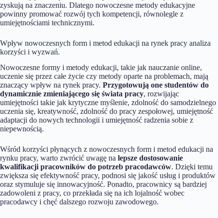
zyskują na znaczeniu. Dlatego nowoczesne metody edukacyjne
powinny promować rozwój tych kompetencji, równolegle z
umiejętnościami technicznymi.
Wpływ nowoczesnych form i metod edukacji na rynek pracy analiza
korzyści i wyzwań.
Nowoczesne formy i metody edukacji, takie jak nauczanie online,
uczenie się przez całe życie czy metody oparte na problemach, mają
znaczący wpływ na rynek pracy.
Przygotowują one studentów do
dynamicznie zmieniającego się świata pracy
, rozwijając
umiejętności takie jak krytyczne myślenie, zdolność do samodzielnego
uczenia się, kreatywność, zdolność do pracy zespołowej, umiejętność
adaptacji do nowych technologii i umiejętność radzenia sobie z
niepewnością.
Wśród korzyści płynących z nowoczesnych form i metod edukacji na
rynku pracy, warto zwrócić uwagę na
lepsze dostosowanie
kwalifikacji pracowników do potrzeb pracodawców
. Dzięki temu
zwiększa się efektywność pracy, podnosi się jakość usług i produktów
oraz stymuluje się innowacyjność. Ponadto, pracownicy są bardziej
zadowoleni z pracy, co przekłada się na ich lojalność wobec
pracodawcy i chęć dalszego rozwoju zawodowego.