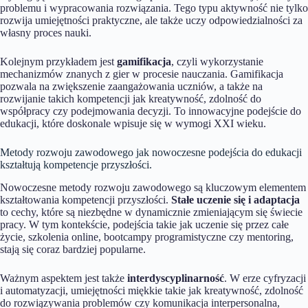
problemu i wypracowania rozwiązania. Tego typu aktywność nie tylko
rozwija umiejętności praktyczne, ale także uczy odpowiedzialności za
własny proces nauki.
Kolejnym przykładem jest
gamifikacja
, czyli wykorzystanie
mechanizmów znanych z gier w procesie nauczania. Gamifikacja
pozwala na zwiększenie zaangażowania uczniów, a także na
rozwijanie takich kompetencji jak kreatywność, zdolność do
współpracy czy podejmowania decyzji. To innowacyjne podejście do
edukacji, które doskonale wpisuje się w wymogi XXI wieku.
Metody rozwoju zawodowego jak nowoczesne podejścia do edukacji
kształtują kompetencje przyszłości.
Nowoczesne metody rozwoju zawodowego są kluczowym elementem
kształtowania kompetencji przyszłości.
Stałe uczenie się i adaptacja
to cechy, które są niezbędne w dynamicznie zmieniającym się świecie
pracy. W tym kontekście, podejścia takie jak uczenie się przez całe
życie, szkolenia online, bootcampy programistyczne czy mentoring,
stają się coraz bardziej popularne.
Ważnym aspektem jest także
interdyscyplinarność
. W erze cyfryzacji
i automatyzacji, umiejętności miękkie takie jak kreatywność, zdolność
do rozwiązywania problemów czy komunikacja interpersonalna,