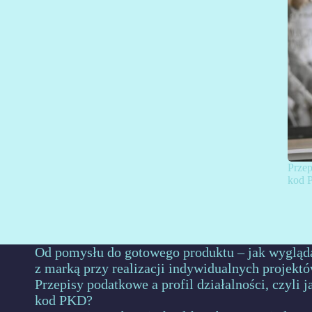
Przep
kod 
Od pomysłu do gotowego produktu – jak wygląd
z marką przy realizacji indywidualnych projekt
Przepisy podatkowe a profil działalności, czyli 
kod PKD?