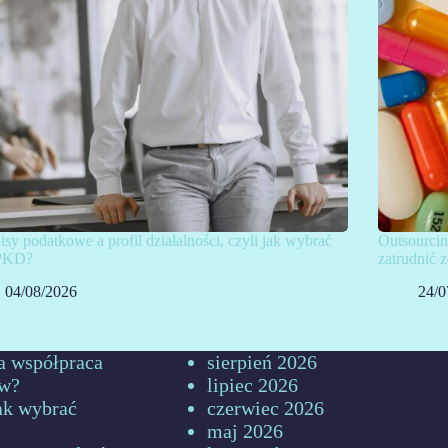
isy podatkowe a profil działalności, czyli jak wybrać
Outsourcin
PKD?
zatrudnić
04/08/2026
24/0
a współpraca
sierpień 2026
ów?
lipiec 2026
jak wybrać
czerwiec 2026
maj 2026