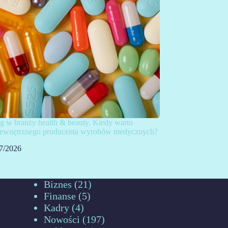
g w branży health & beauty. Kiedy warto
 zewnętrznego producenta wyrobów medycznych?
7/2026
Biznes
(21)
Finanse
(5)
Kadry
(4)
Nowości
(197)