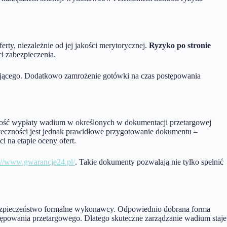
rty, niezależnie od jej jakości merytorycznej.
Ryzyko po stronie
ci zabezpieczenia.
jącego. Dodatkowo zamrożenie gotówki na czas postępowania
ość wypłaty wadium w określonych w dokumentacji przetargowej
teczności jest jednak prawidłowe przygotowanie dokumentu –
i na etapie oceny ofert.
://www.gwarancje24.pl/
. Takie dokumenty pozwalają nie tylko spełnić
 bezpieczeństwo formalne wykonawcy. Odpowiednio dobrana forma
ępowania przetargowego. Dlatego skuteczne zarządzanie wadium staje