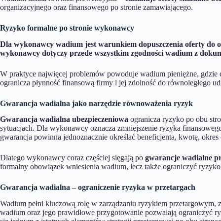
organizacyjnego oraz finansowego po stronie zamawiającego.
Ryzyko formalne po stronie wykonawcy
Dla wykonawcy wadium jest warunkiem dopuszczenia oferty do 
wykonawcy dotyczy przede wszystkim zgodności wadium z dokum
W praktyce najwięcej problemów powoduje wadium pieniężne, gdzie 
ogranicza płynność finansową firmy i jej zdolność do równoległego ud
Gwarancja wadialna jako narzędzie równoważenia ryzyk
Gwarancja wadialna ubezpieczeniowa
ogranicza ryzyko po obu st
sytuacjach. Dla wykonawcy oznacza zmniejszenie ryzyka finansowego
gwarancja powinna jednoznacznie określać beneficjenta, kwotę, okres 
Dlatego wykonawcy coraz częściej sięgają po
gwarancje wadialne p
formalny obowiązek wniesienia wadium, lecz także ograniczyć ryzyko 
Gwarancja wadialna – ograniczenie ryzyka w przetargach
Wadium pełni kluczową rolę w zarządzaniu ryzykiem przetargowym, 
wadium oraz jego prawidłowe przygotowanie pozwalają ograniczyć ry