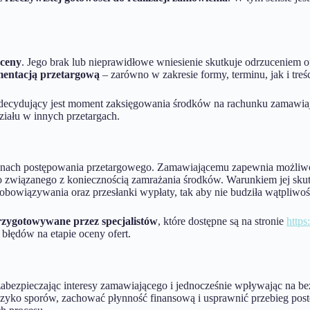
oceny
. Jego brak lub nieprawidłowe wniesienie skutkuje odrzuceniem ofe
entacją przetargową
– zarówno w zakresie formy, terminu, jak i treś
decydujący jest moment zaksięgowania środków na rachunku zamawia
ziału w innych przetargach.
ronach postępowania przetargowego. Zamawiającemu zapewnia możliw
 związanego z koniecznością zamrażania środków. Warunkiem jej sku
obowiązywania oraz przesłanki wypłaty, tak aby nie budziła wątpliwośc
rzygotowywane przez specjalistów
, które dostępne są na stronie
https
błędów na etapie oceny ofert.
zabezpieczając interesy zamawiającego i jednocześnie wpływając na
zyko sporów, zachować płynność finansową i usprawnić przebieg post