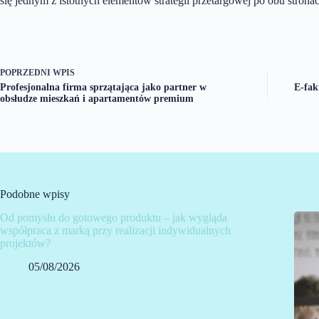
się jednym z istotnych elementów strategii przetargowej po obu strona
POPRZEDNI
WPIS
Profesjonalna firma sprzątająca jako partner w
E-fak
obsłudze mieszkań i apartamentów premium
Podobne wpisy
Od pomysłu do gotowego produktu – jak wygląda
współpraca z marką przy realizacji indywidualnych
projektów?
05/08/2026