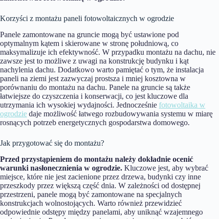
Korzyści z montażu paneli fotowoltaicznych w ogrodzie
Panele zamontowane na gruncie mogą być ustawione pod
optymalnym kątem i skierowane w stronę południową, co
maksymalizuje ich efektywność. W przypadku montażu na dachu, nie
zawsze jest to możliwe z uwagi na konstrukcję budynku i kąt
nachylenia dachu. Dodatkowo warto pamiętać o tym, że instalacja
paneli na ziemi jest zazwyczaj prostsza i mniej kosztowna w
porównaniu do montażu na dachu. Panele na gruncie są także
łatwiejsze do czyszczenia i konserwacji, co jest kluczowe dla
utrzymania ich wysokiej wydajności. Jednocześnie
fotowoltaika w
ogrodzie
daje możliwość łatwego rozbudowywania systemu w miarę
rosnących potrzeb energetycznych gospodarstwa domowego.
Jak przygotować się do montażu?
Przed przystąpieniem do montażu należy dokładnie ocenić
warunki nasłonecznienia w ogrodzie.
Kluczowe jest, aby wybrać
miejsce, które nie jest zacienione przez drzewa, budynki czy inne
przeszkody przez większą część dnia. W zależności od dostępnej
przestrzeni, panele mogą być zamontowane na specjalnych
konstrukcjach wolnostojących. Warto również przewidzieć
odpowiednie odstępy między panelami, aby uniknąć wzajemnego