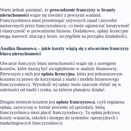
Warto jednak pamiętać, że
prowadzenie franczyzy w branży
nieruchomości
wiąże się również z pewnymi wadami.
Franczyzobiorca musi przestrzegać sztywnych zasad i procedur
narzuconych przez franczyzodawcę, co może ograniczać kreatywność
i elastyczność w prowadzeniu biznesu. Dodatkowo, opłaty licencyjne
mogą stanowić znaczący koszt, szczególnie na początku działalności.
Analiza finansowa – jakie koszty wiążą się z otwarciem franczyzy
biura nieruchomości
Otwarcie franczyzy biura nieruchomości wiąże się z szeregiem
kosztów, które muszą być uwzględnione w analizie finansowej.
Pierwszym z nich jest
opłata licencyjna
, która jest jednorazowym
kosztem za prawo do korzystania z marki i modelu biznesowego
franczyzodawcy. Wysokość tej opłaty może znacznie różnić się w
zależności od marki i rynku, na którym planujesz działać.
Drugim istotnym kosztem jest
opłata franczyzowa
, czyli regularna
opłata, zazwyczaj w formie procentu od sprzedaży, którą
franczyzobiorca musi płacić franczyzodawcy. Ta opłata pokrywa
koszty wsparcia, szkoleń i dostępu do systemów operacyjnych i
marketingowych franczyzodawcy.