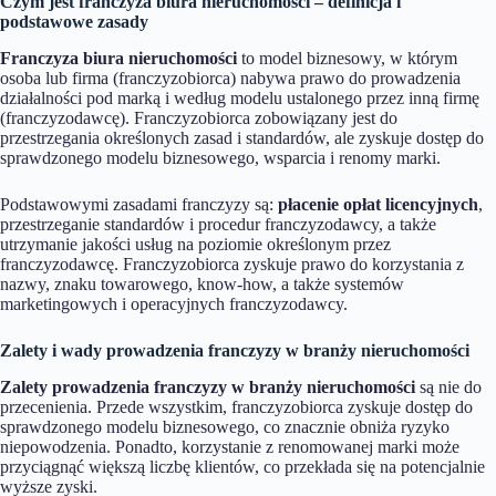
Czym jest franczyza biura nieruchomości – definicja i
podstawowe zasady
Franczyza biura nieruchomości
to model biznesowy, w którym
osoba lub firma (franczyzobiorca) nabywa prawo do prowadzenia
działalności pod marką i według modelu ustalonego przez inną firmę
(franczyzodawcę). Franczyzobiorca zobowiązany jest do
przestrzegania określonych zasad i standardów, ale zyskuje dostęp do
sprawdzonego modelu biznesowego, wsparcia i renomy marki.
Podstawowymi zasadami franczyzy są:
płacenie opłat licencyjnych
,
przestrzeganie standardów i procedur franczyzodawcy, a także
utrzymanie jakości usług na poziomie określonym przez
franczyzodawcę. Franczyzobiorca zyskuje prawo do korzystania z
nazwy, znaku towarowego, know-how, a także systemów
marketingowych i operacyjnych franczyzodawcy.
Zalety i wady prowadzenia franczyzy w branży nieruchomości
Zalety prowadzenia franczyzy w branży nieruchomości
są nie do
przecenienia. Przede wszystkim, franczyzobiorca zyskuje dostęp do
sprawdzonego modelu biznesowego, co znacznie obniża ryzyko
niepowodzenia. Ponadto, korzystanie z renomowanej marki może
przyciągnąć większą liczbę klientów, co przekłada się na potencjalnie
wyższe zyski.