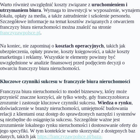
Warto również uwzględnić koszty związane z
uruchomieniem i
utrzymaniem biura
. Wymaga to inwestycji w wyposażenie, wynajem
lokalu, opłaty za media, a także zatrudnienie i szkolenie personelu.
Szczegółowe informacje na temat kosztów związanych z otwarciem
franczyzy biura nieruchomości można znaleźć na stronie
franczyzawpolsce.pl
.
Na koniec, nie zapominaj o
kosztach operacyjnych
, takich jak
ubezpieczenia, opłaty prawne, koszty księgowości, a także koszty
marketingu i reklamy. Wszystkie te elementy powinny być
uwzględnione w analizie finansowej przed podjęciem decyzji o
otwarciu franczyzy biura nieruchomości.
Kluczowe czynniki sukcesu w franczyzie biura nieruchomości
Franczyza biura nieruchomości to model biznesowy, który może
przynieść znaczne korzyści, ale tylko wtedy, gdy franczyzobiorca
zrozumie i zastosuje kluczowe czynniki sukcesu.
Wiedza o rynku
,
doświadczenie w branży nieruchomości, umiejętność budowania
relacji z klientami oraz dostęp do sprawdzonych narzędzi i systemów
są niezbędne do osiągnięcia sukcesu. Szczególnie ważne jest
zrozumienie lokalnego rynku nieruchomości i dostosowanie oferty do
jego specyfiki. W tym kontekście warto skorzystać z dostępnych baz
danych, takich jak
https://franczyzawpolsce.pl/baza-