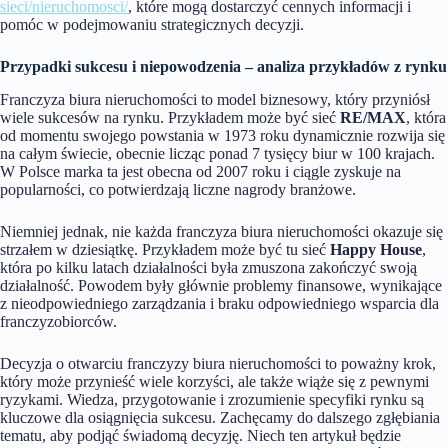
sieci/nieruchomosci/
, które mogą dostarczyć cennych informacji i
pomóc w podejmowaniu strategicznych decyzji.
Przypadki sukcesu i niepowodzenia – analiza przykładów z rynku
Franczyza biura nieruchomości to model biznesowy, który przyniósł
wiele sukcesów na rynku. Przykładem może być sieć
RE/MAX
, która
od momentu swojego powstania w 1973 roku dynamicznie rozwija się
na całym świecie, obecnie licząc ponad 7 tysięcy biur w 100 krajach.
W Polsce marka ta jest obecna od 2007 roku i ciągle zyskuje na
popularności, co potwierdzają liczne nagrody branżowe.
Niemniej jednak, nie każda franczyza biura nieruchomości okazuje się
strzałem w dziesiątkę. Przykładem może być tu sieć
Happy House
,
która po kilku latach działalności była zmuszona zakończyć swoją
działalność. Powodem były głównie problemy finansowe, wynikające
z nieodpowiedniego zarządzania i braku odpowiedniego wsparcia dla
franczyzobiorców.
Decyzja o otwarciu franczyzy biura nieruchomości to poważny krok,
który może przynieść wiele korzyści, ale także wiąże się z pewnymi
ryzykami. Wiedza, przygotowanie i zrozumienie specyfiki rynku są
kluczowe dla osiągnięcia sukcesu. Zachęcamy do dalszego zgłębiania
tematu, aby podjąć świadomą decyzję. Niech ten artykuł będzie