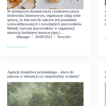
W dzisiejszym dynamicznym i konkurencyjnym
środowisku biznesowym, organizacje zdają sobie
sprawę, że kluczem do sukcesu jest posiadanie
wykwalifikowanych i rozwiniętych pracowników.
Metody rozwoju pracowników w organizacji
stanowią fundament innowacyjnej i…
Manager
26/09/2023
Nowości
Czytaj więcej
Metody
rozwoju
pracowników
w
organizacji
–
Agencje doradztwa personalnego – klucz do
Klucz
sukcesu w rekrutacji czy niepotrzebny wydatek?
do
innowacyjnej
i
efektywnej
edukacji
korporacyjnej