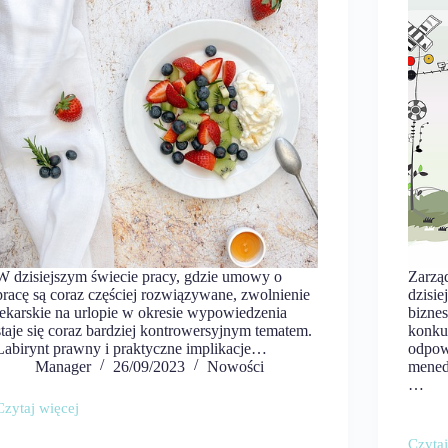
W dzisiejszym świecie pracy, gdzie umowy o
Zarząd
pracę są coraz częściej rozwiązywane, zwolnienie
dzisi
lekarskie na urlopie w okresie wypowiedzenia
bizne
staje się coraz bardziej kontrowersyjnym tematem.
konku
Labirynt prawny i praktyczne implikacje…
odpow
Manager
26/09/2023
Nowości
mened
…
Czytaj więcej
Zwolnienie
lekarskie
Czytaj