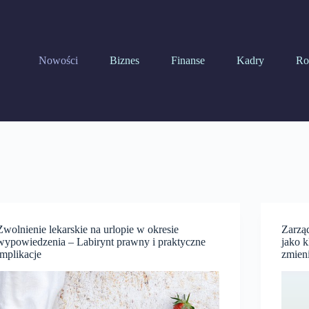
Nowości
Biznes
Finanse
Kadry
Ro
Zwolnienie lekarskie na urlopie w okresie
Zarzą
wypowiedzenia – Labirynt prawny i praktyczne
jako 
implikacje
zmieni