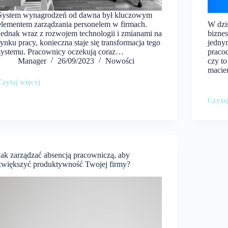
System wynagrodzeń od dawna był kluczowym
elementem zarządzania personelem w firmach.
W dzi
Jednak wraz z rozwojem technologii i zmianami na
bizne
rynku pracy, konieczna staje się transformacja tego
jedny
systemu. Pracownicy oczekują coraz…
praco
Manager
26/09/2023
Nowości
czy t
macie
Czytaj więcej
Transformacja
systemu
Czytaj
wynagrodzeń
Absen
–
Praco
krok
–
ku
Rodza
przyszłości
Konse
zorientowanej
Prawn
na
Jak zarządzać absencją pracowniczą, aby
i
pracownika
zwiększyć produktywność Twojej firmy?
Zarzą
Nieob
w
Świetl
Polsk
Prawa
Pracy