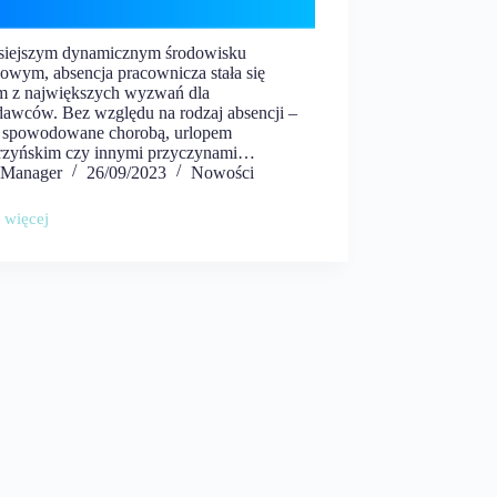
siejszym dynamicznym środowisku
sowym, absencja pracownicza stała się
m z największych wyzwań dla
dawców. Bez względu na rodzaj absencji –
o spowodowane chorobą, urlopem
rzyńskim czy innymi przyczynami…
Manager
26/09/2023
Nowości
 więcej
cja
wnicza
je,
kwencje
e
dzanie
ecnościami
e
iego