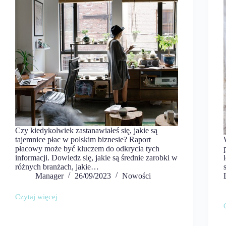
Czy kiedykolwiek zastanawiałeś się, jakie są
tajemnice płac w polskim biznesie? Raport
płacowy może być kluczem do odkrycia tych
informacji. Dowiedz się, jakie są średnie zarobki w
różnych branżach, jakie…
Manager
26/09/2023
Nowości
Czytaj więcej
Raport
płacowy
–
Demaskujemy