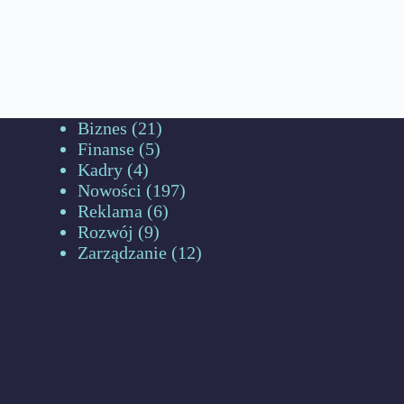
Biznes
(21)
Finanse
(5)
Kadry
(4)
Nowości
(197)
Reklama
(6)
Rozwój
(9)
Zarządzanie
(12)