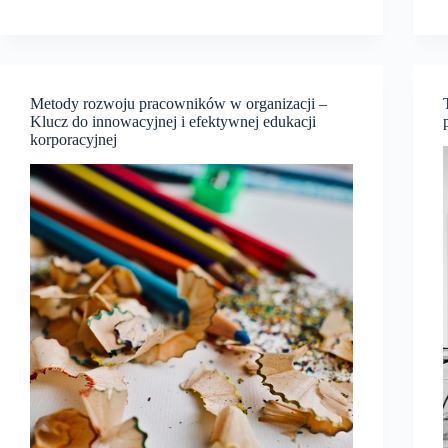
tajemnice
płac
w
polskim
biznesie
Metody rozwoju pracowników w organizacji –
Klucz do innowacyjnej i efektywnej edukacji
i
korporacyjnej