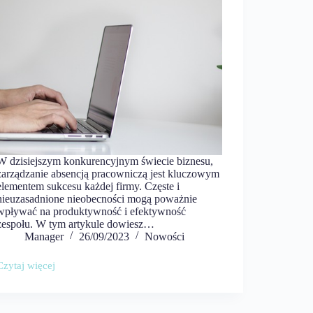
W dzisiejszym konkurencyjnym świecie biznesu,
zarządzanie absencją pracowniczą jest kluczowym
elementem sukcesu każdej firmy. Częste i
nieuzasadnione nieobecności mogą poważnie
wpływać na produktywność i efektywność
zespołu. W tym artykule dowiesz…
Manager
26/09/2023
Nowości
Czytaj więcej
Jak
zarządzać
absencją
pracowniczą,