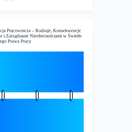
dzanie
łością
enie
żerów
cja Pracownicza – Rodzaje, Konsekwencje
e i Zarządzanie Nieobecnościami w Świetle
su
iego Prawa Pracy
icznie
iającym
e
su