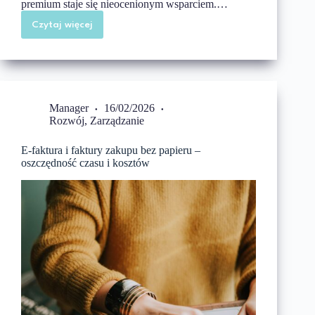
premium staje się nieocenionym wsparciem.…
Czytaj więcej
Profesjonalna
firma
sprzątająca
jako
partner
w
obsłudze
mieszkań
Manager
16/02/2026
i
apartamentów
Rozwój
,
Zarządzanie
premium
E-faktura i faktury zakupu bez papieru –
oszczędność czasu i kosztów