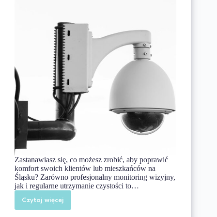
Zastanawiasz się, co możesz zrobić, aby poprawić
komfort swoich klientów lub mieszkańców na
Śląsku? Zarówno profesjonalny monitoring wizyjny,
jak i regularne utrzymanie czystości to…
Czytaj więcej
Monitoring
wizyjny
i