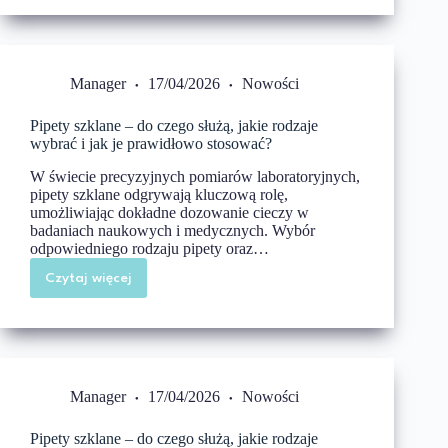
czystość
–
profesjonalne
usługi
na
Manager
17/04/2026
Nowości
Śląsku
Pipety szklane – do czego służą, jakie rodzaje
wybrać i jak je prawidłowo stosować?
W świecie precyzyjnych pomiarów laboratoryjnych,
pipety szklane odgrywają kluczową rolę,
umożliwiając dokładne dozowanie cieczy w
badaniach naukowych i medycznych. Wybór
odpowiedniego rodzaju pipety oraz…
Czytaj więcej
Pipety
szklane
–
do
czego
służą,
jakie
rodzaje
Manager
17/04/2026
Nowości
wybrać
i
jak
Pipety szklane – do czego służą, jakie rodzaje
je