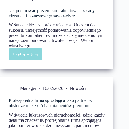
alarmowych?
Jak podarować prezent kontrahentowi – zasady
elegancji i biznesowego savoir-vivre
W świecie biznesu, gdzie relacje są kluczem do
sukcesu, umiejętność podarowania odpowiedniego
prezentu kontrahentowi może stać się nieocenionym
narzędziem budowania trwałych więzi. Wybór
właściwego…
Czytaj więcej
Jak
podarować
prezent
kontrahentowi
–
zasady
elegancji
i
Manager
16/02/2026
Nowości
biznesowego
savoir-
vivre
Profesjonalna firma sprzątająca jako partner w
obsłudze mieszkań i apartamentów premium
W świecie luksusowych nieruchomości, gdzie każdy
detal ma znaczenie, profesjonalna firma sprzątająca
jako partner w obsłudze mieszkań i apartamentów