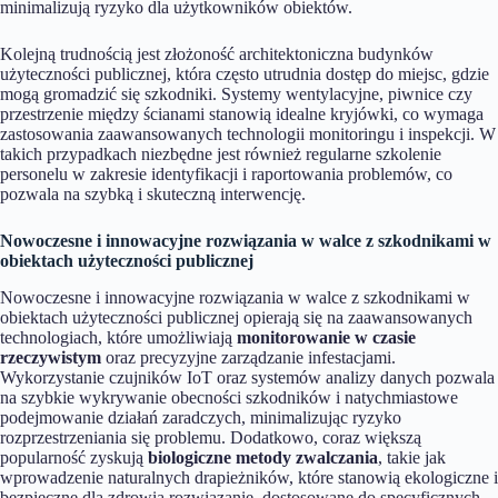
minimalizują ryzyko dla użytkowników obiektów.
Kolejną trudnością jest złożoność architektoniczna budynków
użyteczności publicznej, która często utrudnia dostęp do miejsc, gdzie
mogą gromadzić się szkodniki. Systemy wentylacyjne, piwnice czy
przestrzenie między ścianami stanowią idealne kryjówki, co wymaga
zastosowania zaawansowanych technologii monitoringu i inspekcji. W
takich przypadkach niezbędne jest również regularne szkolenie
personelu w zakresie identyfikacji i raportowania problemów, co
pozwala na szybką i skuteczną interwencję.
Nowoczesne i innowacyjne rozwiązania w walce z szkodnikami w
obiektach użyteczności publicznej
Nowoczesne i innowacyjne rozwiązania w walce z szkodnikami w
obiektach użyteczności publicznej opierają się na zaawansowanych
technologiach, które umożliwiają
monitorowanie w czasie
rzeczywistym
oraz precyzyjne zarządzanie infestacjami.
Wykorzystanie czujników IoT oraz systemów analizy danych pozwala
na szybkie wykrywanie obecności szkodników i natychmiastowe
podejmowanie działań zaradczych, minimalizując ryzyko
rozprzestrzeniania się problemu. Dodatkowo, coraz większą
popularność zyskują
biologiczne metody zwalczania
, takie jak
wprowadzenie naturalnych drapieżników, które stanowią ekologiczne i
bezpieczne dla zdrowia rozwiązanie, dostosowane do specyficznych