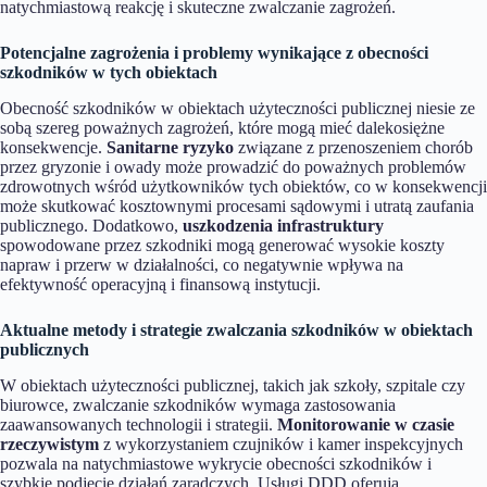
natychmiastową reakcję i skuteczne zwalczanie zagrożeń.
Potencjalne zagrożenia i problemy wynikające z obecności
szkodników w tych obiektach
Obecność szkodników w obiektach użyteczności publicznej niesie ze
sobą szereg poważnych zagrożeń, które mogą mieć dalekosiężne
konsekwencje.
Sanitarne ryzyko
związane z przenoszeniem chorób
przez gryzonie i owady może prowadzić do poważnych problemów
zdrowotnych wśród użytkowników tych obiektów, co w konsekwencji
może skutkować kosztownymi procesami sądowymi i utratą zaufania
publicznego. Dodatkowo,
uszkodzenia infrastruktury
spowodowane przez szkodniki mogą generować wysokie koszty
napraw i przerw w działalności, co negatywnie wpływa na
efektywność operacyjną i finansową instytucji.
Aktualne metody i strategie zwalczania szkodników w obiektach
publicznych
W obiektach użyteczności publicznej, takich jak szkoły, szpitale czy
biurowce, zwalczanie szkodników wymaga zastosowania
zaawansowanych technologii i strategii.
Monitorowanie w czasie
rzeczywistym
z wykorzystaniem czujników i kamer inspekcyjnych
pozwala na natychmiastowe wykrycie obecności szkodników i
szybkie podjęcie działań zaradczych. Usługi DDD oferują