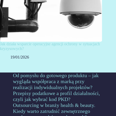
Jak działa wsparcie operacyjne agencji ochrony w sytuacjach
kryzysowych?
19/01/2026
Od pomysłu do gotowego produktu – jak
wygląda współpraca z marką przy
realizacji indywidualnych projektów?
Przepisy podatkowe a profil działalności,
czyli jak wybrać kod PKD?
Outsourcing w branży health & beauty.
Kiedy warto zatrudnić zewnętrznego