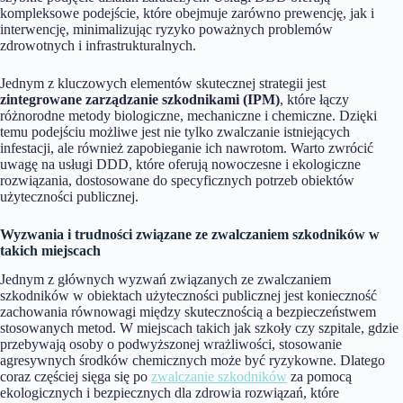
kompleksowe podejście, które obejmuje zarówno prewencję, jak i
interwencję, minimalizując ryzyko poważnych problemów
zdrowotnych i infrastrukturalnych.
Jednym z kluczowych elementów skutecznej strategii jest
zintegrowane zarządzanie szkodnikami (IPM)
, które łączy
różnorodne metody biologiczne, mechaniczne i chemiczne. Dzięki
temu podejściu możliwe jest nie tylko zwalczanie istniejących
infestacji, ale również zapobieganie ich nawrotom. Warto zwrócić
uwagę na usługi DDD, które oferują nowoczesne i ekologiczne
rozwiązania, dostosowane do specyficznych potrzeb obiektów
użyteczności publicznej.
Wyzwania i trudności związane ze zwalczaniem szkodników w
takich miejscach
Jednym z głównych wyzwań związanych ze zwalczaniem
szkodników w obiektach użyteczności publicznej jest konieczność
zachowania równowagi między skutecznością a bezpieczeństwem
stosowanych metod. W miejscach takich jak szkoły czy szpitale, gdzie
przebywają osoby o podwyższonej wrażliwości, stosowanie
agresywnych środków chemicznych może być ryzykowne. Dlatego
coraz częściej sięga się po
zwalczanie szkodników
za pomocą
ekologicznych i bezpiecznych dla zdrowia rozwiązań, które