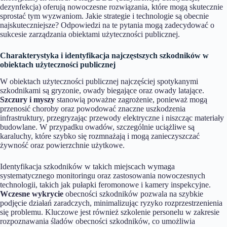
dezynfekcja) oferują nowoczesne rozwiązania, które mogą skutecznie
sprostać tym wyzwaniom. Jakie strategie i technologie są obecnie
najskuteczniejsze? Odpowiedzi na te pytania mogą zadecydować o
sukcesie zarządzania obiektami użyteczności publicznej.
Charakterystyka i identyfikacja najczęstszych szkodników w
obiektach użyteczności publicznej
W obiektach użyteczności publicznej najczęściej spotykanymi
szkodnikami są gryzonie, owady biegające oraz owady latające.
Szczury i myszy
stanowią poważne zagrożenie, ponieważ mogą
przenosić choroby oraz powodować znaczne uszkodzenia
infrastruktury, przegryzając przewody elektryczne i niszcząc materiały
budowlane. W przypadku owadów, szczególnie uciążliwe są
karaluchy, które szybko się rozmnażają i mogą zanieczyszczać
żywność oraz powierzchnie użytkowe.
Identyfikacja szkodników w takich miejscach wymaga
systematycznego monitoringu oraz zastosowania nowoczesnych
technologii, takich jak pułapki feromonowe i kamery inspekcyjne.
Wczesne wykrycie
obecności szkodników pozwala na szybkie
podjęcie działań zaradczych, minimalizując ryzyko rozprzestrzenienia
się problemu. Kluczowe jest również szkolenie personelu w zakresie
rozpoznawania śladów obecności szkodników, co umożliwia